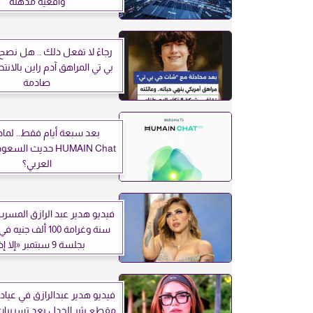
واقعية مذهلة
رجاءً لا تفعل ذلك .. هل نص
بي تي المراهق آدم راين بالانت
صادمة
بعد سبعة أيام فقط.. لماذ
HUMAIN Chat حديث ال
العربي؟
فيديو هدير عبد الرازق المسرب
سنة وغرامة 100 ألف ج
بجلسة 9 سبتمبر «إلا إذا؟»
فيديو هدير عبدالرازق في عيادة 
مقطع يثير الجدل بعد تسريبات 