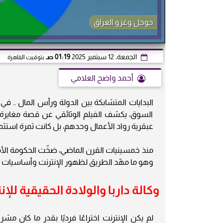
جوجل وغزو العراق
الجمعة، 12 سبتمبر 2025
01:19 صـ
بتوقيت القاهرة
أحمد واضح العلامي
البدايات المتشابكة بين الدولة ورأس المال .. في 
السوق، يكشف الفيلم الوثائقي عن قصة مغايرة ت
عبقرية رواد الأعمال وحدهم، بل كانت ثمرة استث
منذ خمسينيات القرن الماضي، ضخّت الحكومة الأم
وهو ما مهّد الطريق لظهور الإنترنت وأساسيات ال
وكالة داربا والولادة الحقيقية للإن
لم يكن الإنترنت اختراعًا فرديًا بقدر ما كان مشر