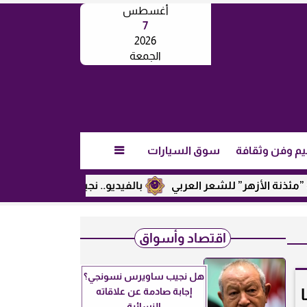
أغسطس
7
2026
الجمعة
يم وفن وثقافة
سوق السيارات

الأزهر” للشعر العربي
بالفيديو.. نجيب ساويرس يكشف عن رأيه 
اقتصاد وأسواق
هل نجيب ساويرس نسونجي؟
إجابة صادمة عن علاقاته
النسائية