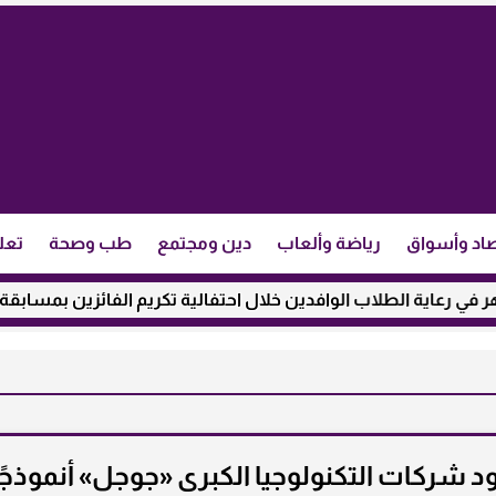
اد وأسواق
رياضة وألعاب
دين ومجتمع
طب وصحة
تعل
ية الطلاب الوافدين خلال احتفالية تكريم الفائزين بمسابقة ”مئذنة 
عود شركات التكنولوجيا الكبرى «جوجل» أنموذجًا