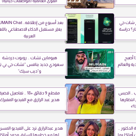
القوى العالمية (مواصفات خيالية)
ح شات جي
بعد أسبوع من إطلاقه.. N Chat
حار؟ دراسة
يغيّر مستقبل الذكاء الاصطناعي باللغ
العربية
ا أصبح
هيوماين تشات .. روبوت دردشة
سعودية والعالم
سعودي جديد ينافس ”تشات جي بي ت
و”ديب سيك”
 .. الحبس
مقطع 9 دقائق +18 .. تفاصيل قضية
نيه في انتظارها
هدير عبد الرازق مع الفيديو المفبرك
الدكتور ..
هدير عبدالرازق ترد على الفيديو المس
أوتاكا «ما
لها مع خطيبها السابق محمد أوتاكا