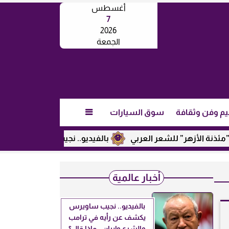
أغسطس
7
2026
الجمعة
يم وفن وثقافة
سوق السيارات

أزهر” للشعر العربي
بالفيديو.. نجيب ساويرس يكشف عن رأيه في
أخبار عالمية
بالفيديو.. نجيب ساويرس
يكشف عن رأيه في ترامب
والشرع وإيران.. ماذا قال؟