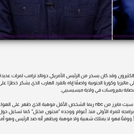
 الكثيرون وقد كان يسخر من الرئيس الأمريكي دونالد ترامب لمرات عديدة
 ماليزيا وكوريا الجنوبية واصفًا إياه بالقرد الهارب الذي يشكر خطرًا على
مصابة بفيروسات في ولاية ميسيسيبي.
إلا أن ترامب رد عليه عبر "تروث سوشيال" وقال: سيث مايرز من nbc ربما الشخص الأقل موهبة الذي ظهر على الهوا
برامجه للمرة الأولى منذ أعوام ووجده "مجنون مختل" كما تساءل حول
 ووقتًا فهو لا يمتلك شعبية ولا موهبة ويظهر أنه ضد الرئيس وهو أمر