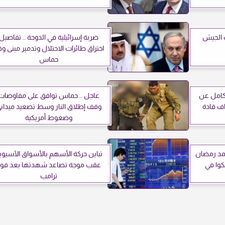
 الجيش
ضربة إسرائيلية في الدوحة .. تفاصيل
اختراق طائرات الاحتلال وتدمير مبنى و
حماس
لكامل عن
عاجل .. حماس توافق على مفاوضات
ف قادة
وقف إطلاق النار وسط تصعيد ميدان
وضغوط أمريكية
حمد رمضان
تباين حركة الأسهم بالأسواق الآسيوي
وا في
عقب موجة تصاعد شهدتها بعد فوز
ترامب