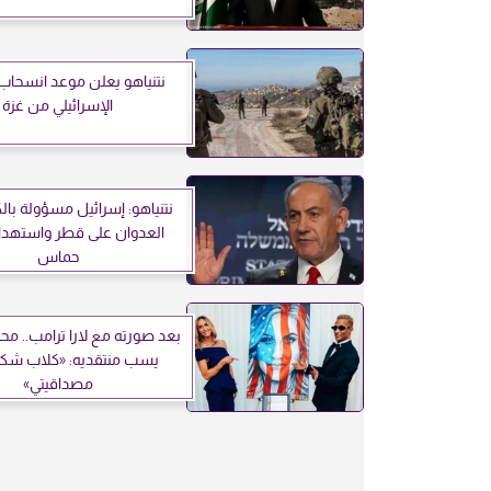
نتنياهو يعلن موعد انسحاب
الإسرائيلي من غزة
نتنياهو: إسرائيل مسؤولة با
العدوان على قطر واستهدا
حماس
بعد صورته مع لارا ترامب.. م
يسب منتقديه: «كلاب شكك
مصداقيتي»