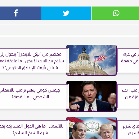
 في غزة:
مقطع من ”بيكي بلايندرز” يتحول إلى
 في مهمة
سلاح بيد البيت الأبيض.. ما علاقة توم
شيلبي بأزمة ”الإغلاق الحكومي”؟
امب.. بدء
جيمس كومي يتهم ترامب بالانتقام
غزة من
الشخصي .. ما القصة؟
تفاق شرم
بالأسماء.. ما هي الدول المشاركة بقم
لأسرى
شرم الشيخ للسلام؟