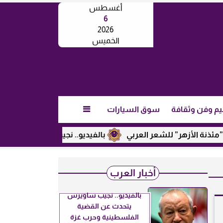
أغسطس
6
2026
الخميس
يم وفن وثقافة
سوق السيارات

لأزهر” للشعر العربي
بالفيديو.. نجيب ساويرس يكشف عن رأيه 
أخبار العرب
بالفيديو.. نجيب ساويرس
يتحدث عن القضية
الفلسطينية وحرب غزة