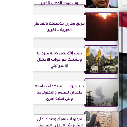
وسقوط الذهب الكبير
حريق مخازن بلاستيك بالقناطر
الخيرية .. تقرير
حزب الله يدمر دبابة ميركافا
ويشتبك مع قوات الاحتلال
الإسرائيلي
حرب إيران .. استهداف جامعة
طهران للعلوم والتكنولوجيا
وبنى تحتية اخرى
فيديو استهزاء وضحك على
القبور يثير الجدل.. التفاصيل