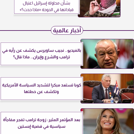
بشأن محاولة إسرائيل اغتيال
قياداتها في الدوحة «ماذا حدث؟»
أخبار عالمية
بالفيديو.. نجيب ساويرس يكشف عن رأيه في
ترامب والشرع وإيران.. ماذا قال؟
كوبا تستعد مبكرا لتشديد السياسة الأمريكية
وتكشف عن خطتها
بعد المؤتمر المثير: زوجة ترامب تفجر مفاجأة
سياسية في قضية إبستين