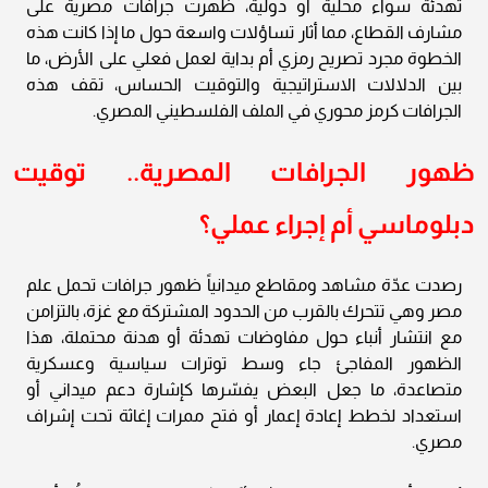
تهدئة سواء محلية أو دولية، ظهرت جرافات مصرية على
مشارف القطاع، مما أثار تساؤلات واسعة حول ما إذا كانت هذه
الخطوة مجرد تصريح رمزي أم بداية لعمل فعلي على الأرض، ما
بين الدلالات الاستراتيجية والتوقيت الحساس، تقف هذه
الجرافات كرمز محوري في الملف الفلسطيني المصري.
ظهور الجرافات المصرية.. توقيت
دبلوماسي أم إجراء عملي؟
رصدت عدّة مشاهد ومقاطع ميدانياً ظهور جرافات تحمل علم
مصر وهي تتحرك بالقرب من الحدود المشتركة مع غزة، بالتزامن
مع انتشار أنباء حول مفاوضات تهدئة أو هدنة محتملة، هذا
الظهور المفاجئ جاء وسط توترات سياسية وعسكرية
متصاعدة، ما جعل البعض يفسّرها كإشارة دعم ميداني أو
استعداد لخطط إعادة إعمار أو فتح ممرات إغاثة تحت إشراف
مصري.