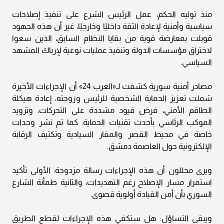
منذ توليه الحكم، عمل الرئيس الشرع على تنفيذ إصلاحات
سياسية وأمنية لإعادة الثقة داخليًا وخارجيًا، غير أن هذه الجهود
قوبلت بمعارضة قوية من بقايا النظام السابق، الذين سعوا
لاختراق مؤسسات الدولة وتنفيذ عمليات نوعية لإرباك المشهد
السياسي.
مصادر أمنية سورية كشفت لـ«العرب 24» أن الإجراءات الأخيرة
شملت تعزيز الحماية الشخصية للرئيس وزوجته، إعادة هيكلة
الطاقم الأمني، فرض قيود مشددة على التحركات، وتزويد
الموكب الرئاسي بأحدث تقنيات الحماية. كما تم نشر وحدات
خاصة في محيط القصر والمقار السيادية وتكثيف الرقابة
الإلكترونية حول العاصمة دمشق.
ويرى محللون أن هذه الإجراءات رسالة مزدوجة: الأولى تأكيد
استمرار مسار الإصلاح رغم التهديدات، والثانية طمأنة الشارع
السوري بأن أمن القيادة أولوية قصوى.
ويبقى التساؤل: هل ستكفي هذه الإجراءات لقطع الطريق