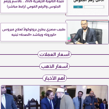
نتيجة الثانوية الأزهرية 2026 .. بالاسم ورقم
الجلوس والرقم القومي (رابط مباشر)
طبيب مصري يطرح بروتوكولًا لعلاج فيروس
«كورونا» ويناشد «الصحة» تبنيه
أسعار العملات
أسعار الذهب
أهم الأخبار