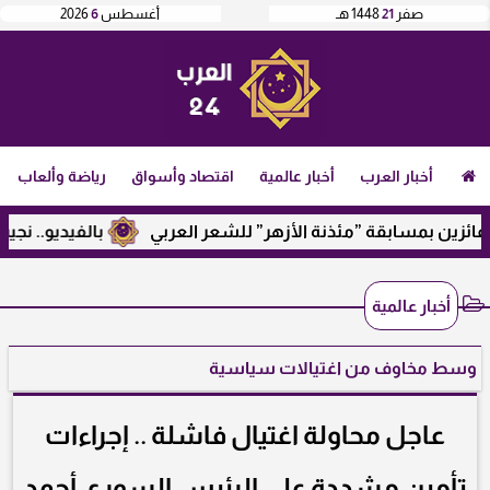
صفر
21
1448 هـ
أغسطس
6
2026
أخبار العرب
أخبار عالمية
اقتصاد وأسواق
رياضة وألعاب
ن بمسابقة ”مئذنة الأزهر” للشعر العربي
بالفيديو.. نجيب ساو
أخبار عالمية
وسط مخاوف من اغتيالات سياسية
عاجل محاولة اغتيال فاشلة .. إجراءات
تأمين مشددة على الرئيس السوري أحمد