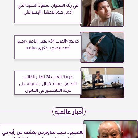
في رثاء السنوار.. سفود الحديد الذي
أدمى حلق الاحتلال الإسرائيلي
جريدة «العرب 24» تهنئ الأمير «رحيم
أحمد واضح» بذكرى ميلاده
جريدة العرب 24 تهنئ الكاتب
الصحفي محمد كمال بحصوله على
درجة الماجستير في القانون
أخبار عالمية
بالفيديو.. نجيب ساويرس يكشف عن رأيه في