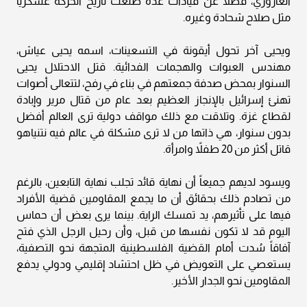
العاروري، فضلاً عن قيادات عدة صنعت تاريخ الحركة عسكرياً
مثل صلاح شحادة وغيره.
ويحيى آخر تحول أيقونة في التسعينات، اسمه يحيى عياش،
مهندس العبوات والهجمات الفدائية. قتل الاحتلال يحيى
السنوار بمحض صدفة جمعتهم في بناء في رفح، لتتعالى أصوات
تهنئ إسرائيل بالإنجاز العظيم بعد عام من قتال مرير وإبادة
لقطاع غزة. وتلاقت مع ذلك مواقف دولية ترى العالم أفضل
بدون سنوار، هي ذاتها من لا ترى مشكلة في عالم فيه نتنياهو
قاتل أكثر من 20 طفلاً وامرأة.
ويسود لديهم جميعاً أن نهاية قائد تجلب نهاية التابعين، بالرغم
من تصادم ذلك بحقائق أن ما يجمع المقاومين قضية الأفراد
فيها على تأثيرهم، يد تمسك الراية. بينما يرى بعض أن حماس
اليوم قد لا تكون نفسها من قبل، وأن رحيل الرجل الذي فتح
آفاقاً سُدت أمام القضية الفلسطينية المتجهة نحو التصفية،
يستعصي على التعويض في ظل احتشاد إقليمي ودولي يدفع
المقاومين نحو الجدار الأخير.