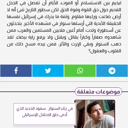
ليخيم بين الاستسلام أو الموت، للأيام أن تفصل في الجدل
القديم حول حق القوة وقوة الحق. لكن سطور التاريخ تنبئ أنه لا
أرض ضاعت وراءها مقاوم. وثمة ما يدرك في إسرائيل نفسها
الحقيقة الأبدية التي أرسلها سنوار في مشهده الأخير. يتحدثون
عن أسطورة ولدت أمام أعين ملايين المسلمين والعرب ممن
شاهدوه صغاراً وكباراً يقاتل ويقتل ولا يرفع راية بيضاء. لقد
ذهب السنوار وبقي الإرث والأثر، فمن بيده مسح ذلك من
القلوب والعقول؟
موضوعات متعلقة
في رثاء السنوار.. سفود الحديد الذي
أدمى حلق الاحتلال الإسرائيلي