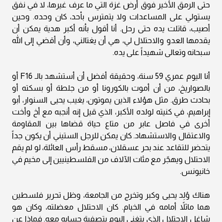
حتى الرمق الأخير فوق أرض غزة التي ما عرف غيرها، لا في نفق
يستولي على المساعدات ولا يتمترس بأحد، كان وحده. وحين
أصيب، قاتلت يده حتى رحل. أنا أقول بأنه أكبر هدية يمكن أن
يقدمها العدو والاحتلال لي، هي أن يغتالني، وأن أقضي إلى الله
سبحانه وتعالى شهيداً على يده.
أنا اليوم عمري 59 سنة، وحقيقة أفضل أن أستشهد بالـ F16 أو
بالصواريخ، من أن أموت بالكورونا أو من جلطة أو بسكته أو
بحادث طرق. مثل هؤلاء الذين يموتون، يغيب يحيى السنوار، أبو
إبراهيم، في كنيته لولده الأكبر، الذي قيل إنه أنجبه مع أخ وأخت
أخرى في فاصل عابر من متاع حياة قضاها بين المقاومة
والاعتقال والاستشهاد. كان يمكن للرجل الستيني أن يكون جداً
يتحضر للتقاعد عند بحر عسقلان، مسقط رأس العائلة، لو لم يقم
الاحتلال ويهجّر مع مئات الآلاف من الفلسطينيين إلى مخيم في
خانيونس.
هناك وُلِد يحيى وكبر وتخرج من الجامعة، وظل تحرير فلسطين
هما ماثلاً أمامه في الخيام. كان الاحتلال معضلته، وكان هو
شاغل الاحتلال الذي يتغنى اليوم بتصفية حسابه معه. فماذا عن