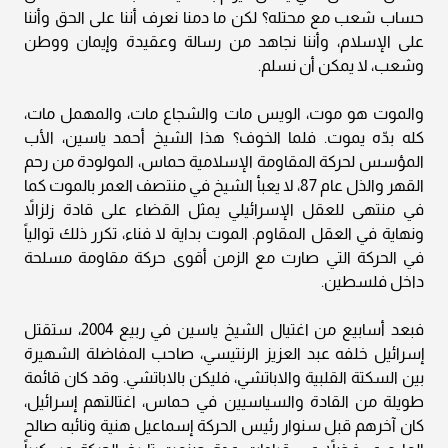
حساب شعب مع محتله؟ لكن ما دمنا نعرف أننا على الحق وأننا
على الإسلام، وأننا نجاهد من رسالة وعقيدة وإيمان ووطن
وشعب، لا يمكن أن نسلم.
والموت هو موت، الويس مات والشجاع مات، والمهمل مات،
كله بدّه يموت. فلما الخوف؟ هذا الشيخ أحمد ياسين، الأب
المؤسس لحركة المقاومة الإسلامية حماس، المولودة من رحم
القهر والذل عام 87، لا يعبأ الشيخ في منتصف العمر بالموت كما
في منتهى للعقل الإسرائيلي يمثل القضاء على قادة زلزالاً
ونهاية في العقل المقاوم. الموت بداية لا فناء، تكرر ذلك توالياً
في الحركة التي صارت مع الزمن أقوى حركة مقاومة مسلحة
داخل فلسطين.
فبعد أسابيع من اغتيال الشيخ ياسين في ربيع 2004، ستقتل
إسرائيل خلفه عبد العزيز الرنتيسي، صاحب المفاضلة الشهيرة
بين السكتة القلبية والاباتشي، فليكن بالاباتشي. وقد كان قائمة
طويلة من القادة والسياسيين في حماس، اغتالتهم إسرائيل،
كان آخرهم قبل سنوار رئيس الحركة إسماعيل هنية ونائبه صالح