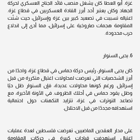
غزة. أبو العطا كان يشغل منصب قائد الجناح العسكري لحركة
الجهاد وكان يعتبر أحد أبرز القادة العسكريين في قطاع غزة.
اغتياله تسببت في تصعيد كبير بين غزة وإسرائيل، حيث شنّت
المقاومة هجمات صاروخية على إسرائيل، مما أدى إلى اندلاع
حرب محدودة.
6. يحيى السنوار
كان يحيى السنوار، رئيس حركة حماس في قطاع غزة، واحدًا من
أبرز الشخصيات التي تعرضت لمحاولات اغتيال متكررة من قبل
إسرائيل. ورغم كونها محاولات عديدة، فإن السنوار ظل حيًا
وظل يقود حماس في أحلك الظروف. في الآونة الأخيرة، مع
تصاعد التوترات في غزة، تتزايد التكهنات حول احتمالية
استهدافه مجددًا من قبل الاحتلال.
على مدار العقدين الماضيين، تعرضت فلسطين لعدة عمليات
اغتيال استهدفت قيادات كبيرة في حركات المقاومة