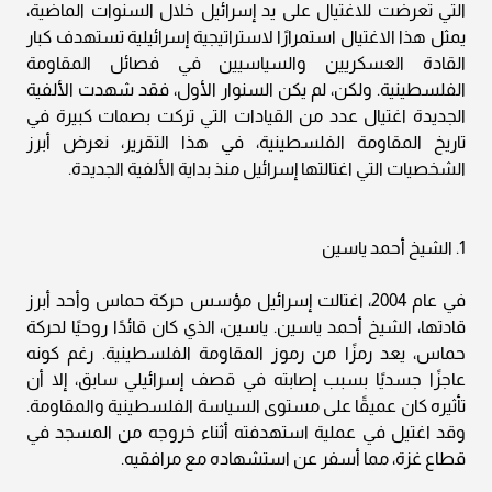
التي تعرضت للاغتيال على يد إسرائيل خلال السنوات الماضية،
يمثل هذا الاغتيال استمرارًا لاستراتيجية إسرائيلية تستهدف كبار
القادة العسكريين والسياسيين في فصائل المقاومة
الفلسطينية. ولكن، لم يكن السنوار الأول، فقد شهدت الألفية
الجديدة اغتيال عدد من القيادات التي تركت بصمات كبيرة في
تاريخ المقاومة الفلسطينية، في هذا التقرير، نعرض أبرز
الشخصيات التي اغتالتها إسرائيل منذ بداية الألفية الجديدة.
1. الشيخ أحمد ياسين
في عام 2004، اغتالت إسرائيل مؤسس حركة حماس وأحد أبرز
قادتها، الشيخ أحمد ياسين. ياسين، الذي كان قائدًا روحيًا لحركة
حماس، يعد رمزًا من رموز المقاومة الفلسطينية. رغم كونه
عاجزًا جسديًا بسبب إصابته في قصف إسرائيلي سابق، إلا أن
تأثيره كان عميقًا على مستوى السياسة الفلسطينية والمقاومة.
وقد اغتيل في عملية استهدفته أثناء خروجه من المسجد في
قطاع غزة، مما أسفر عن استشهاده مع مرافقيه.