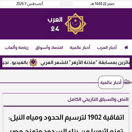
صفر
22
1448 هـ
أغسطس
7
2026
أخبار العرب
أخبار عالمية
اقتصاد وأسواق
رياضة وألعاب
بمسابقة ”مئذنة الأزهر” للشعر العربي
بالفيديو.. نجيب ساوير
أخبار عالمية
النص والسياق التاريخي الكامل
اتفاقية 1902 لترسيم الحدود ومياه النيل:
تمنع إثيوبيا من بناء السدود وتمنح مصر