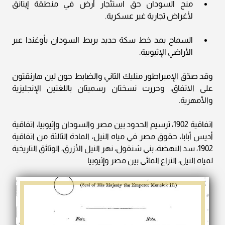
منح السودان حق استئجار أرض في منطقة إيتانق
لأغراض تجارية غير عسكرية.
السماح بمد خط سكة حديد يربط السودان بأوغندا عبر
الأراضي الإثيوبية.
وقد صدّق الإمبراطور منليك الثاني والضابط جون لين هارنقتون
على الاتفاق، وحررت نسختان رسميتان باللغتين الإنجليزية
والأمهرية.
اتفاقية 1902، ترسيم الحدود بين مصر والسودان وإثيوبيا، اتفاقية
أديس أبابا، حقوق مصر في مياه النيل، المادة الثالثة من اتفاقية
1902، سد النهضة، بني شنقول، نهر النيل الأزرق، الوثائق التاريخية
لمياه النيل، النزاع المائي بين مصر وإثيوبيا