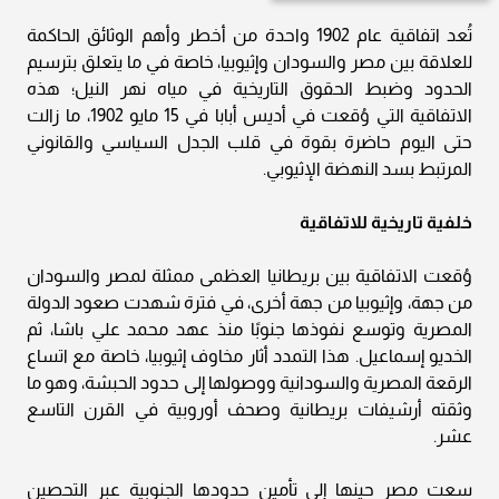
تُعد اتفاقية عام 1902 واحدة من أخطر وأهم الوثائق الحاكمة
للعلاقة بين مصر والسودان وإثيوبيا، خاصة في ما يتعلق بترسيم
الحدود وضبط الحقوق التاريخية في مياه نهر النيل؛ هذه
الاتفاقية التي وُقعت في أديس أبابا في 15 مايو 1902، ما زالت
حتى اليوم حاضرة بقوة في قلب الجدل السياسي والقانوني
المرتبط بسد النهضة الإثيوبي.
خلفية تاريخية للاتفاقية
وُقعت الاتفاقية بين بريطانيا العظمى ممثلة لمصر والسودان
من جهة، وإثيوبيا من جهة أخرى، في فترة شهدت صعود الدولة
المصرية وتوسع نفوذها جنوبًا منذ عهد محمد علي باشا، ثم
الخديو إسماعيل. هذا التمدد أثار مخاوف إثيوبيا، خاصة مع اتساع
الرقعة المصرية والسودانية ووصولها إلى حدود الحبشة، وهو ما
وثقته أرشيفات بريطانية وصحف أوروبية في القرن التاسع
عشر.
سعت مصر حينها إلى تأمين حدودها الجنوبية عبر التحصين