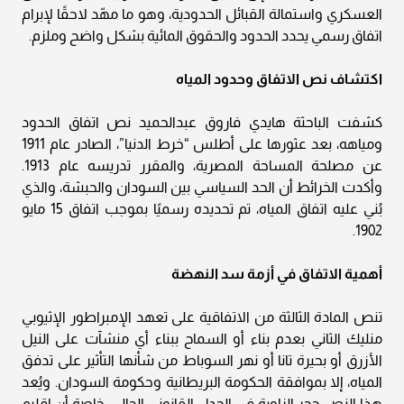
العسكري واستمالة القبائل الحدودية، وهو ما مهّد لاحقًا لإبرام
اتفاق رسمي يحدد الحدود والحقوق المائية بشكل واضح وملزم.
اكتشاف نص الاتفاق وحدود المياه
كشفت الباحثة هايدي فاروق عبدالحميد نص اتفاق الحدود
ومياهه، بعد عثورها على أطلس “خرط الدنيا”، الصادر عام 1911
عن مصلحة المساحة المصرية، والمقرر تدريسه عام 1913.
وأكدت الخرائط أن الحد السياسي بين السودان والحبشة، والذي
بُني عليه اتفاق المياه، تم تحديده رسميًا بموجب اتفاق 15 مايو
1902.
أهمية الاتفاق في أزمة سد النهضة
تنص المادة الثالثة من الاتفاقية على تعهد الإمبراطور الإثيوبي
منليك الثاني بعدم بناء أو السماح ببناء أي منشآت على النيل
الأزرق أو بحيرة تانا أو نهر السوباط من شأنها التأثير على تدفق
المياه، إلا بموافقة الحكومة البريطانية وحكومة السودان. ويُعد
هذا النص حجر الزاوية في الجدل القانوني الحالي، خاصة أن إقليم