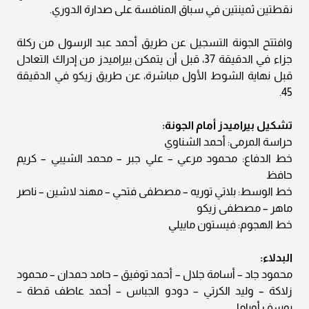
نقطتين ثمينتين في سباق المنافسة على صدارة الدوري.
وافتتح الجونة التسجيل عن طريق أحمد عبد الرسول من ركلة
جزاء في الدقيقة 37، قبل أن يتمكن بيراميدز من إدراك التعادل
قبل نهاية الشوط الأول مباشرة، عن طريق زيكو في الدقيقة
45.
تشكيل بيراميدز أمام الجونة:
حراسة المرمى: أحمد الشناوي
خط الدفاع: محمود مرعي – علي جبر – محمد الشيبي – كريم
حافظ
خط الوسط: بلاتي توريه – مصطفى فتحي – مهند لاشين – ناصر
ماهر – مصطفى زيكو
خط الهجوم: فيستون ماييلي
البدلاء:
محمود جاد – أسامة جلال – أحمد توفيق – حامد حمدان – محمود
زلاكة – وليد الكرتي – دودو الجباس – أحمد عاطف قطة –
يوسف أوباما