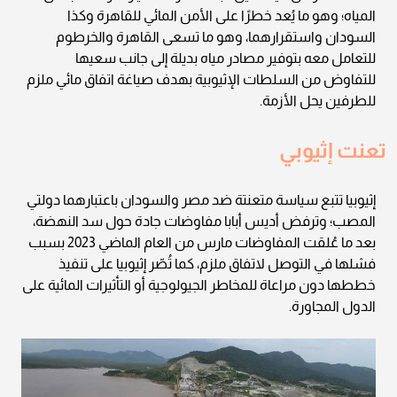
المياه؛ وهو ما يُعد خطرًا على الأمن المائي للقاهرة وكذا
السودان واستقرارهما، وهو ما تسعى القاهرة والخرطوم
للتعامل معه بتوفير مصادر مياه بديلة إلى جانب سعيها
للتفاوض من السلطات الإثيوبية بهدف صياغة اتفاق مائي ملزم
للطرفين يحل الأزمة.
تعنت إثيوبي
إثيوبيا تتبع سياسة متعنتة ضد مصر والسودان باعتبارهما دولتي
المصب؛ وترفض أديس أبابا مفاوضات جادة حول سد النهضة،
بعد ما عُلقت المفاوضات مارس من العام الماضي 2023 بسبب
فشلها في التوصل لاتفاق ملزم، كما تُصّر إثيوبيا على تنفيذ
خططها دون مراعاة للمخاطر الجيولوجية أو التأثيرات المائية على
الدول المجاورة.