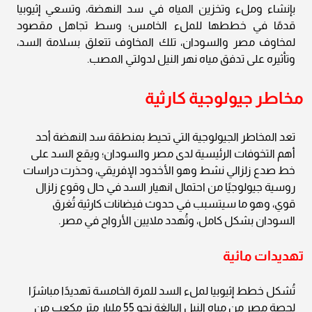
بإنشاء وملء وتخزين المياه في سد النهضة، وتسعي إثيوبيا
قدمًا في خططها للملء الخامس؛ وسط تجاهل مقصود
لمخاوف مصر والسودان، تلك المخاوف تتعلق بسلامة السد،
وتأثيره على تدفق مياه نهر النيل لدولتي المصب.
مخاطر جيولوجية كارثية
تعد المخاطر الجيولوجية التي تحيط بمنطقة سد النهضة أحد
أهم التخوفات الرئيسية لدى مصر والسودان؛ ويقع السد على
خط صدع زلزالي نشط وهو الأخدود الإفريقي، وحذرت دراسات
روسية جيولوجيًا من احتمال انهيار السد في حال وقوع زلزال
قوي، وهو ما سيتسبب في حدوث فيضانات كارثية تُغرق
السودان بشكل كامل، وتُهدد ملايين الأرواح في مصر.
تهديدات مائية
تُشكل خطط إثيوبيا لملء السد للمرة الخامسة تهديدًا مباشرًا
لحصة مصر من مياه النيل البالغة نحو 55 مليار متر مكعب من