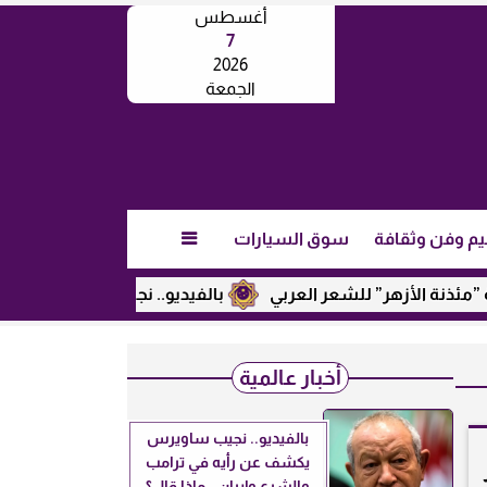
أغسطس
7
2026
الجمعة
يم وفن وثقافة
سوق السيارات

لأزهر” للشعر العربي
بالفيديو.. نجيب ساويرس يكشف عن رأيه ف
أخبار عالمية
بالفيديو.. نجيب ساويرس
يكشف عن رأيه في ترامب
والشرع وإيران.. ماذا قال؟