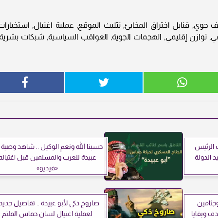
 جوي, قنابل اختراق المخابئ, تثليث الموقع, عملية اغتيال, استخبارات
اكمي, توازن إقليمي, الهجمات الجوية, العواقب السياسية, شبكات بشرية,
 الرئيس
حسبنا الله ونعم الوكيل .. شاهد وصية أ
 الدولة
عبيدة للعرب والمسلمين قبل اغتياله
«فيديو»
وجثامين
صاروخ ذكي لأبو عبيدة .. تفاصيل جديد
ف وبقايا
لعملية اغتيال لسان حماس الملثم