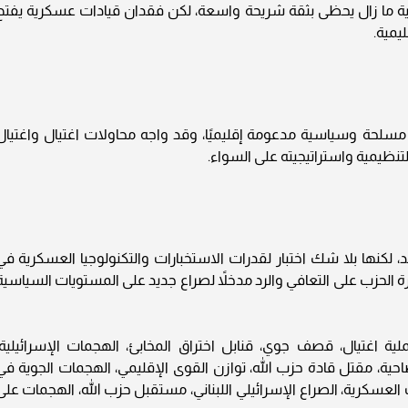
 ما زال يحظى بثقة شريحة واسعة، لكن فقدان قيادات عسكرية يفتح
ليمية.
 مسلحة وسياسية مدعومة إقليميًا، وقد واجه محاولات اغتيال واغتيال
تنظيمية واستراتيجيته على السواء.
 لكنها بلا شك اختبار لقدرات الاستخبارات والتكنولوجيا العسكرية في
الحزب على التعافي والرد مدخلاً لصراع جديد على المستويات السياسية
لية اغتيال، قصف جوي، قنابل اختراق المخابئ، الهجمات الإسرائيلية،
ضاحية، مقتل قادة حزب الله، توازن القوى الإقليمي، الهجمات الجوية في
 العسكرية، الصراع الإسرائيلي اللبناني، مستقبل حزب الله، الهجمات على