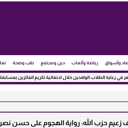
اد وأسواق
رياضة وألعاب
دين ومجتمع
طب وصحة
تعل
ة الطلاب الوافدين خلال احتفالية تكريم الفائزين بمسابقة ”مئذنة ا
ف زعيم حزب الله: رواية الهجوم على حسن نصر