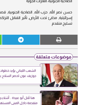
الضاحية الجنوبية، الغارات الجوية
حسن نصر الله, حزب الله, الضاحية الجنوبية, قصف
إسرائيلية, مخابئ تحت الأرض, تأثير القنابل التر
تسليح متقدم
موضوعات متعلقة
الشعب اللبناني يؤيد خطوات
جوزيف عون لحصر السلاح بيد
هنا قُتل أبو عبيدة .. أشلاء 
متفحمة داخل المبنى المستهد