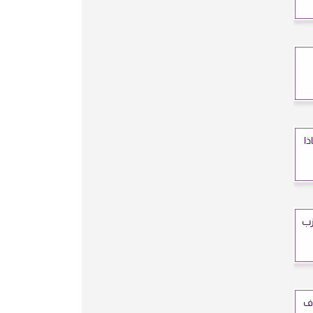
ذا
زب
اف