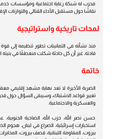
فحزب له شبكة رعاية اجتماعية ومؤسسات خدمية
نقاشًا حول مستقبل الأداء القتالي والتوازنات الإق
لمحات تاريخية واستراتيجية
منذ نشأته في الثمانينات تطور تنظيمه إلى قوة
قادته، غير أن كل حادثة شكلت منعطفًا في بنيته ال
خاتمة
الضربة الأخيرة لا تعد نهاية مشهد إقليمي معقد،
تغيير قواعد الاشتباك، وسيبقى السؤال حول قدرة 
والعسكرية والاجتماعية.
حسن نصر الله، حزب الله، الضاحية الجنوبية، عم
استخبارات إسرائيلية، الصراع في لبنان، هجوم ال
بيروت، المقاومة اللبنانية، قصف بيروت، المخابرات