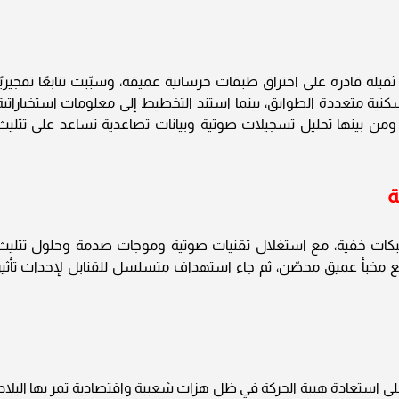
لة قادرة على اختراق طبقات خرسانية عميقة، وسبّبت تتابعًا تفجيريًا
كنية متعددة الطوابق، بينما استند التخطيط إلى معلومات استخباراتية
من بينها تحليل تسجيلات صوتية وبيانات تصاعدية تساعد على تثليث
ة
بكات خفية، مع استغلال تقنيات صوتية وموجات صدمة وحلول تثليث
وقع مخبأ عميق محصّن، ثم جاء استهداف متسلسل للقنابل لإحداث تأثير
لى استعادة هيبة الحركة في ظل هزات شعبية واقتصادية تمر بها البلاد،