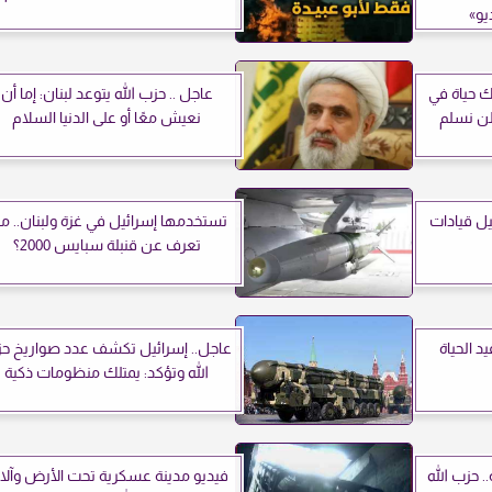
يو»
ك حياة في
عاجل .. حزب الله يتوعد لبنان: إما أن
ولن نسلم
نعيش معًا أو على الدنيا السلام
يل قيادات
تستخدمها إسرائيل في غزة ولبنان.. ما
تعرف عن قنبلة سبايس 2000؟
د الحياة
عاجل.. إسرائيل تكشف عدد صواريخ ح
الله وتؤكد: يمتلك منظومات ذكية
. حزب الله
فيديو مدينة عسكرية تحت الأرض وآل