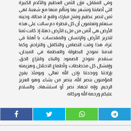
وفي المقابل، فإن الثمن العظيم والآلام الكبيرة
التي أصابتنا ونشعر بها ونتألم منها مع شعبنا، لهي
ثمن لنصر عظيم وفتح مبارك واقع لا محالة، وحينه
سنعلم وتعلمون أن كل قطرة دم سالت على هذه
الأرض هي أثمن من ملء الأرض ذهبًا، إذ كانت ثمنا
لتحرير الأرض والإنسان والمقدسات. يا أهلنا في
غزة، هذا وقت التضامن والتكافل والتراحم، وكما
قدمنا نموذج البطولة والعظمة في الميدان،
سنقدم نموذج الصمود والبناء وانتزاع الحق،
وإفشال كل مخططات وأطماع الاحتلال وهزيمته
بإرادتنا ووحدتنا بإذن الله تعالى. ويومئذ يفرح
المؤمنون بنصر الله، ينصر من يشاء، وهو العزيز
الرحيم. وإنه لجهاد نصر أو استشهاد، والسلام
عليكم ورحمة الله وبركاته.