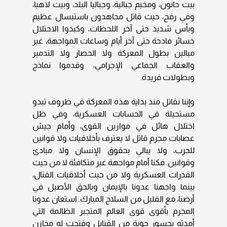
بيت حانون، ومخيم جبالية، وجباليا البلد، وبيت لاهيا،
وفي رفح، حيث قاتل مجاهدون باستبسال عظيم
وبأس شديد حتى آخر اللحظات، وكبدوا الاحتلال
خسائر فادحة حتى آخر أيام وساعات المواجهة، غير
مبالين بطول المعركة ولا الحصار ولا التدمير
والعقاب الجماعي الإجرامي، وقدموا نماذج
وبطولات فريدة.
وإننا نقاتل منذ بداية هذه المعركة في ظروف تبدو
مستحيلة في الحسابات العسكرية، وفي ظل
اختلال هائل في موازين القوى، وأمام جيش
عصابات مجرم قاتل لا يعترف بأخلاقيات ولا قوانين
للحرب، ولا يبالي بحقوق الإنسان ولا مبادئ
وقوانين. فكنا أمام مواجهة غير متكافئة لا من حيث
القدرات العسكرية ولا من حيث أخلاقيات القتال،
بينما واجهنا عدونا بالإيمان وبالحق الأصيل في
أرضنا، مع القليل من السلاح المبارك. استعان عدونا
المجرم بأقوى قوى العالم المتجبر الظالمة التي
أمدته بجسور جوية من القنابل وفتحت له مخازن