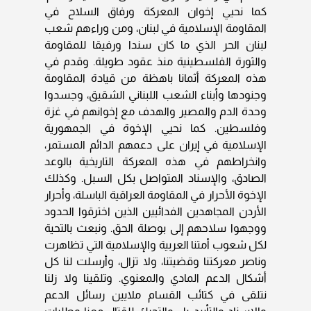
كما نحيي إخوان المعركة ورفاق السلاح في
المقاومة الإسلامية في لبنان، ومن وراءهم شعب
لبنان الحر الذي ما كان سندا ورفيقا للمقاومة
والثورة الفلسطينية منذ عقود طويلة. وقدم في
هذه المعركة أثمانا باهظة من قيادة المقاومة
وجنودها وأبناء الشعب اللبناني الشقيق، وجسدوا
وحدة الدم والمصير والهدف مع إخوانهم في غزة
وفلسطين. كما نحيي الإخوة في الجمهورية
الإسلامية في إيران على دعمهم الدائم المستمر،
وانخراطهم في هذه المعركة التاريخية بالوعد
الصادق، والإسناد المتواصل بكل السبل. وكذلك
الإخوة الأحرار في المقاومة العراقية الباسلة، وأحرار
الأردن المجاهدين الفدائيين الذين اخترقوا الحدود
ووجهوا سلاحهم إلى بوصلة الحق. ونبعث بالتحية
لكل شعوب أمتنا العربية والإسلامية التي تظاهرت
وناصر معركتنا وقضيتنا، ولا تزال، وأرسلت لنا كل
أشكال الدعم المادي والمعنوي. وتلقينا ولا زلنا
نتلقى في كتائب القسام ملايين رسائل الدعم