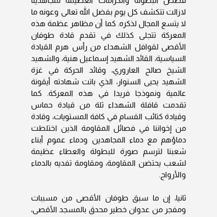
قصص البطولة والكرامات العظيمة لمجاهدينا
لازالت تتكشف كل يوم بفضل الله تعالى وعونه ما
لا يتسع المجال لذكره. كما أن مظاهر عظمة هذه
المعركة تتجلى كذلك في تقدم قادة طوفان
الأقصى لقوافل الشهداء من رأس هرم القيادة
السياسية، القائد الشهيد إسماعيل هنية، والشهيد
الشيخ صالح العاروري، وقائد الحركة في غزة
الشهيد يحيى السنوار، الذي باتت شهادته أيقونة
عالمية ونموذجا فريدا في هذه المعركة. كما
تقدمت قافلة الشهداء ثلة من قيادة حماس
وقيادة كتائب القسام في كافة المستويات، وقادة
من إخواننا في فصائل المقاومة الذين اختلطت
دماؤهم مع دماء المجاهدين ودماء عموم أبناء
شعبنا لترسم صورة للبطولة والعطاء عظيمة
لشعب يحتضن المقاومة، ومقاومة تفديه بالدماء
والأرواح.
ثانيا، إن ما سبق طوفان الأقصى من مسببات
ومفجر من عدوان خطير محدق بالمسجد الأقصى،