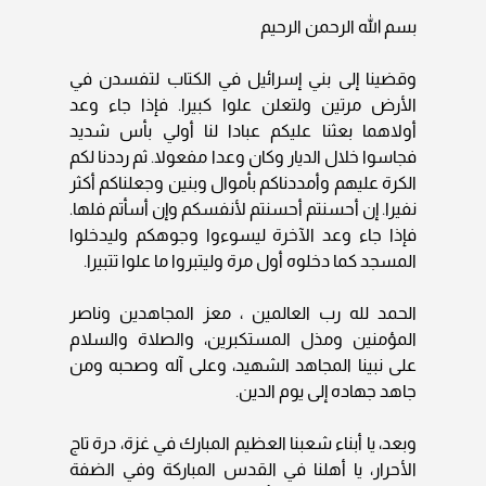
بسم الله الرحمن الرحيم
وقضينا إلى بني إسرائيل في الكتاب لتفسدن في
الأرض مرتين ولتعلن علوا كبيرا. فإذا جاء وعد
أولاهما بعثنا عليكم عبادا لنا أولي بأس شديد
فجاسوا خلال الديار وكان وعدا مفعولا. ثم رددنا لكم
الكرة عليهم وأمددناكم بأموال وبنين وجعلناكم أكثر
نفيرا. إن أحسنتم أحسنتم لأنفسكم وإن أسأتم فلها.
فإذا جاء وعد الآخرة ليسوءوا وجوهكم وليدخلوا
المسجد كما دخلوه أول مرة وليتبروا ما علوا تتبيرا.
الحمد لله رب العالمين ، معز المجاهدين وناصر
المؤمنين ومذل المستكبرين، والصلاة والسلام
على نبينا المجاهد الشهيد، وعلى آله وصحبه ومن
جاهد جهاده إلى يوم الدين.
وبعد، يا أبناء شعبنا العظيم المبارك في غزة، درة تاج
الأحرار، يا أهلنا في القدس المباركة وفي الضفة