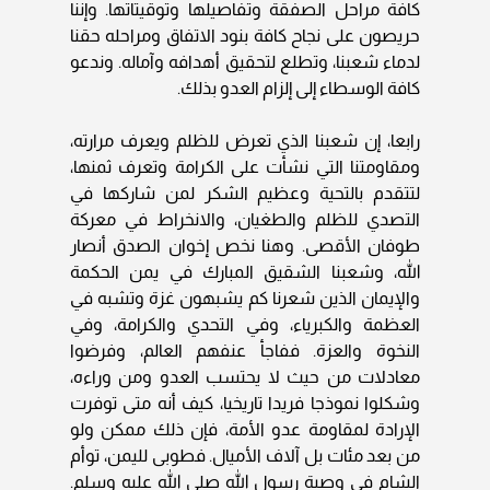
كافة مراحل الصفقة وتفاصيلها وتوقيتاتها. وإننا
حريصون على نجاح كافة بنود الاتفاق ومراحله حقنا
لدماء شعبنا، وتطلع لتحقيق أهدافه وآماله. وندعو
كافة الوسطاء إلى إلزام العدو بذلك.
رابعا، إن شعبنا الذي تعرض للظلم ويعرف مرارته،
ومقاومتنا التي نشأت على الكرامة وتعرف ثمنها،
لتتقدم بالتحية وعظيم الشكر لمن شاركها في
التصدي للظلم والطغيان، والانخراط في معركة
طوفان الأقصى. وهنا نخص إخوان الصدق أنصار
الله، وشعبنا الشقيق المبارك في يمن الحكمة
والإيمان الذين شعرنا كم يشبهون غزة وتشبه في
العظمة والكبرياء، وفي التحدي والكرامة، وفي
النخوة والعزة. ففاجأ عنفهم العالم، وفرضوا
معادلات من حيث لا يحتسب العدو ومن وراءه،
وشكلوا نموذجا فريدا تاريخيا، كيف أنه متى توفرت
الإرادة لمقاومة عدو الأمة، فإن ذلك ممكن ولو
من بعد مئات بل آلاف الأميال. فطوبى لليمن، توأم
الشام في وصية رسول الله صلى الله عليه وسلم.