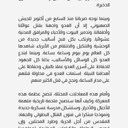
الذخيرة.
وبينما نوجه ضرباتنا منذ السابع من أكتوبر للجيش
الصهيوني، إلا أن العدو واجهنا بقتل عوائلنا
وأطفالنا، وتدمير البيوت والأحياء والمرافق المدنية
عشوائيا، وارتكب بكل قبح أساليب جديدة من
الوحشية والتنكيل والانتقام من الأبرياء، شاهدها
كل العالم يوم بيوم وساعة بساعة. وبينما ابتدع
العدو كل الوسائل والأساليب، بذلنا كل الجهود
للحفاظ على أسرى العدو عملا بالبيان، وحفاظا على
أهدافنا النبيلة. استمات العدو في محاولة قتلهم
على مدار الساعة، ونجح في قتل الكثير منهم.
وأمام هذه المعادلات المختلة، تتضح عظمة هذه
المعركة وكيف أنها ستصبح ملحمة تاريخية ملهمة
للأجيال والأحرار، وستشكل مدرسة عسكرية جديدة
ونموذجا مبتكرا في فنون القتال البطولي والجهاد
المقدس من أجل الحرية وطرد المحتلين. وإن