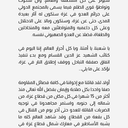
سيؤثر على كل المنطقة والعالم، وأن سكوت
وتواطؤ قوى الظلم فيما يسمى بالمجتمع الدولي
على جرائم العدو في غزة ستكون له آثار بعيدة
المدى، حتى عن غزة، وستكون وبالا على الاحتلال
وعلى كل داعميه والمتواطئين معه والمتخاذلين
والطغاة، فضلا عن العدو الصهيوني نفسه.
يا شعبنا، يا أمتنا، ويا كل أحرار العالم، إننا اليوم في
كتائب الشهيد عز الدين القسام ومع بدء تنفيذ
اتفاق صفقة التبادل ووقف إطلاق النار في غزة،
نؤكد على ما يلي...
أولا، لقد قاتلنا مع إخواننا في كافة فصائل المقاومة
صفا واحدا بكل صلابة وإيمان بفضل الله تعالى منذ
أكثر من 15 شهرا في كل مكان من قطاع غزة، من
شماله إلى جنوبه. واستمر مجاهدونا في توجيه
الضربات القاتلة للعدو حتى آخر يوم من القتال في
كل بقعة من القطاع. وقد شاهد العالم كله ما
يشبه الأساطير في معارك شمال قطاع غزة في