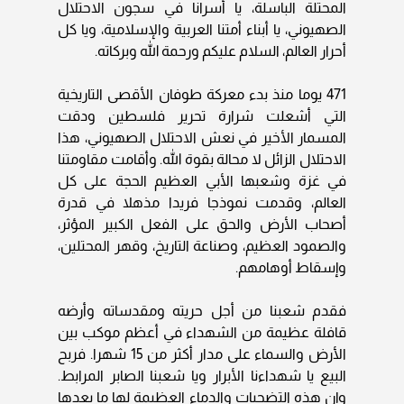
المحتلة الباسلة، يا أسرانا في سجون الاحتلال
الصهيوني، يا أبناء أمتنا العربية والإسلامية، ويا كل
أحرار العالم، السلام عليكم ورحمة الله وبركاته.
471 يوما منذ بدء معركة طوفان الأقصى التاريخية
التي أشعلت شرارة تحرير فلسطين ودقت
المسمار الأخير في نعش الاحتلال الصهيوني، هذا
الاحتلال الزائل لا محالة بقوة الله. وأقامت مقاومتنا
في غزة وشعبها الأبي العظيم الحجة على كل
العالم، وقدمت نموذجا فريدا مذهلا في قدرة
أصحاب الأرض والحق على الفعل الكبير المؤثر،
والصمود العظيم، وصناعة التاريخ، وقهر المحتلين،
وإسقاط أوهامهم.
فقدم شعبنا من أجل حريته ومقدساته وأرضه
قافلة عظيمة من الشهداء في أعظم موكب بين
الأرض والسماء على مدار أكثر من 15 شهرا. فربح
البيع يا شهداءنا الأبرار ويا شعبنا الصابر المرابط.
وإن هذه التضحيات والدماء العظيمة لها ما بعدها