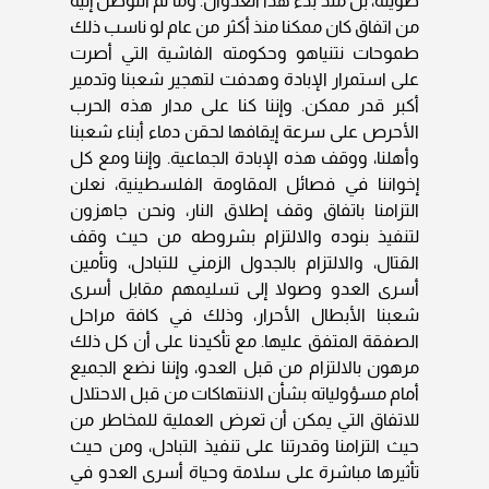
طويلة، بل منذ بدء هذا العدوان. وما تم التوصل إليه
من اتفاق كان ممكنا منذ أكثر من عام لو ناسب ذلك
طموحات نتنياهو وحكومته الفاشية التي أصرت
على استمرار الإبادة وهدفت لتهجير شعبنا وتدمير
أكبر قدر ممكن. وإننا كنا على مدار هذه الحرب
الأحرص على سرعة إيقافها لحقن دماء أبناء شعبنا
وأهلنا، ووقف هذه الإبادة الجماعية. وإننا ومع كل
إخواننا في فصائل المقاومة الفلسطينية، نعلن
التزامنا باتفاق وقف إطلاق النار، ونحن جاهزون
لتنفيذ بنوده والالتزام بشروطه من حيث وقف
القتال، والالتزام بالجدول الزمني للتبادل، وتأمين
أسرى العدو وصولا إلى تسليمهم مقابل أسرى
شعبنا الأبطال الأحرار، وذلك في كافة مراحل
الصفقة المتفق عليها. مع تأكيدنا على أن كل ذلك
مرهون بالالتزام من قبل العدو، وإننا نضع الجميع
أمام مسؤولياته بشأن الانتهاكات من قبل الاحتلال
للاتفاق التي يمكن أن تعرض العملية للمخاطر من
حيث التزامنا وقدرتنا على تنفيذ التبادل، ومن حيث
تأثيرها مباشرة على سلامة وحياة أسرى العدو في