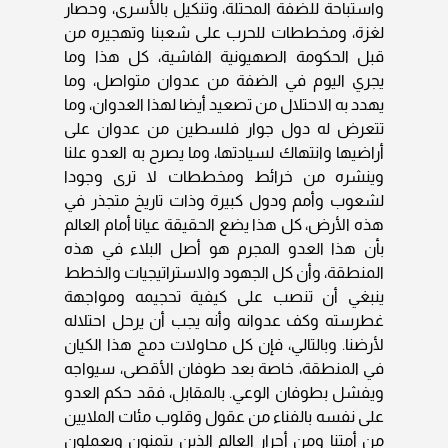
واستباحة للضفة المحتلة، وتنكيل بالأسرى، وحصار
لغزة، ومخططات للحرب على شعبنا وتهجيره من
قبل الحكومة الصهيونية الفاشية، كل هذا وما
يجري اليوم في الضفة من عدوان متواصل، وما
يهدد به الاحتلال من تصعيد أيضا لهذا العدوان، وما
تتعرض له دول جوار فلسطين من عدوان على
أراضيها وانتهاك لسيادتها، وما يصرح به العدو علنا
وينشره من خرائط ومخططات لا ترى وجودا
لشعوب وأمم ودول كبيرة وذات تاريخ متجذر في
هذه الأرض، كل هذا يضع الحقيقة عيانا أمام العالم
بأن هذا العدو المجرم هو أصل البلاء في هذه
المنطقة، وأن كل الجهود والاستراتيجيات والخطط
ينبغي أن تنصب على كيفية تحجيمه ومواجهة
غطرسته وكف عدوانه وأنه يجب أن يرحل احتلاله
لأرضنا. وبالتالي، فإن كل محاولات دمج هذا الكيان
في المنطقة، خاصة بعد طوفان الأقصى، سيواجه
ويفشل بطوفان الوعي. بالمقابل، فقد حكم العدو
على نفسه بالفناء من عقول وقلوب مئات الملايين
من أمتنا ومن أحرار العالم الذين يتمنون ويعملون