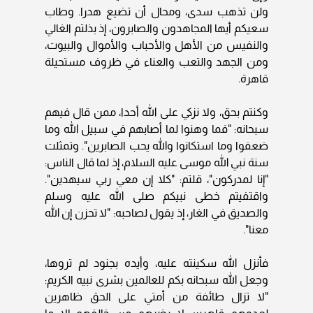
ولن تذهب سدى، ومحال أن تضيع هدرا. وطاب
سعيكم أيها المجاهدون والصابرون، إذ بذلتم الغالي
والنفيس من الأهل والأحباب والأموال والبيوت،
ومن الجهد والتعب والعناء في ظروف مستحيلة
قاهرة.
وكنتم بحق، ولا نزكي على الله أحدا، ممن قال فيهم
سبحانه: "فما وهنوا لما أصابهم في سبيل الله وما
ضعفوا وما استكانوا والله يحب الصابرين". وتمثلت
سنة نبي الله موسى عليه السلام، إذ لما قال الناس:
"إنا لمدركون"، قلتم: "كلا إن معي ربي سيهدين".
واقتفيتم خطى نبيكم صلى الله عليه وسلم
والصديق في الغار، إذ يقول لصاحبه: "لا تحزن إن الله
معنا".
فأنزل الله سكينته عليه، وأيده بجنود لم تروها،
وجعل الله سبحانه بكم للعالمين بشرى نبيه الكريم:
"لا تزال طائفة من أمتي على الحق ظاهرين