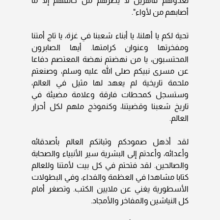
لعدوهم قاهرين لا يضرهم من خالفهم إلا ما
أصابهم من لأواء".
تحية لكم يا أهلنا، يا أبناء شعبنا في غزة، يا تاج أمتنا
ومفخرتها وعنوان كرامتها. أيها الصابرون
المحتسبون، يا من نهضتم نهضة المعتصم دفاعا
عن مسرى نبيكم صلى الله عليه وسلم، وصنعتم
ملحمة تاريخية لم يعهد لها مثيل في العالم،
وستسجل كمحطات فارقة وعلامة مضيئة في
تاريخ شعبنا وقضيتنا، وكنموذج ملهم لكل أحرار
العالم.
لقد أذهل صمودكم وثباتكم العالم بأصدقائه
وأعدائه، وأعدتم إلى البشرية سير الأنبياء والصحابة
والصالحين. لقد فتحتم في كل بيت لأمتنا وللعالم
كتابا مشاهدا في العظمة والفداء، وفي البطولات
الأسطورية يغني عن ملايين الكتب. وتصغر أمام
كل النياشين والمفاخر والأمجاد.