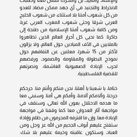
والإسناد والتأييد، بل والتحرك للقتال معنا وطلبات
الانخراط والتجنيد في أي جهد ممكن مضاد للعدو
من كل شعوب أمتنا بلا استثناء، من شعوب الخليج
العربي شرقا وحتى شعوب المغرب العربي غربا،
ومن كافة شعوب أمتنا الإسلامية من طنجة إلى
جاكرتا. كما نحيي كل أحرار العالم الذين تظاهروا
بالملايين في الآف الميادين حول العالم، ولا يزالون
لأكثر من 15 شهرا، معلنين عن التفافهم حول
نموذج البطولة والمقاومة والصمود، ورفضهم
لحرب الإبادة الصهيونية الغاشمة، ونصرتهم
للقضية الفلسطينية.
ختاما، يا شعبنا يا أهلنا، نحن منكم وأنتم منا. جرحكم
جرحنا، وآلامكم آلامنا، وأمكم هي أمنا. وسنبني معا
ما هدمه الاحتلال بعون الله تعالى، وسنقف في
مواجهة آثار العدوان معا كما وقفنا في مواجهة
الإبادة معا. وإن ما اقترفه المجرمون من ظلم وإبادة
ستفتح عليهم أبواب الجحيم من الله عز وجل ومن
العباد، وستكون عاقبته وخيمة عليهم بلا شك.