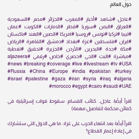
حول العالم.
#عاجل
#شاهد
#أخبار
#المغرب
#الجزائر
#مصر
#السعودية
#العراق
#اليمن
#سوريا
#قطر
#الامارات
#الكويت
#عمان
#ليبيا
#تركيا
#تونس
#روسيا
#امريكا
#الصين
#الهند
#باكستان
#ايران
#فلسطين
#غزة
#بغداد
#دمشق
#القاهرة
#الرياض
#مكة
#جدة
#البحرين
#الأردن
#الجزيرة
#تحقيق
#تغطية
#مباشرة
#البث
#الحي
#حصري
#خاص
#رقمي
#aljazeera
#news
#breaking
#coverage
#live
#livestream
#tv
#USA
#Russia
#China
#Europe
#india
#pakistan
#turkey
#israel
#palestine
#gaza
#iran
#syria
#iraq
#algeria
#morocco
#egypt
#cairo
#saudi
#UAE
اقرأ أيضًا: عاجل.. كتائب القسام: سقوط قوات إسرائيلية في
كمائن محكمة (تفاصيل مهمة)
اقرأ أيضًا: بعد انتهاء الحرب على غزة.. ما هي الدول التي ستشارك
في إعادة إعمار القطاع؟