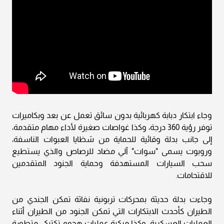
وجاء ابتكار دبابة كهربائية بدون سائق تعمل عن بعد وبكاميرات
توفر رؤية 360 درجة، وكذا غواصات صغيرة لأداء مهام متقدمة،
إلى جانب بدلة وقائية للحماية من شظايا العبوات الناسفة،
وروبوت يسمى "سوات" آلي مضاد للرصاص والذي يستطيع
سحب السيارات المستهدفة وحماية الجنود المتقدمين
للاقتحامات.
وجاءت بدلة حديثة بمحركات تربونية نفاثة تمكن الجندي من
الطيران كأحدث الابتكارات التي تمكن الجنود من الطيران أثناء
العمليات العسكرية، وكذا مركبة عمليات هجوم تكتيكي متطورة