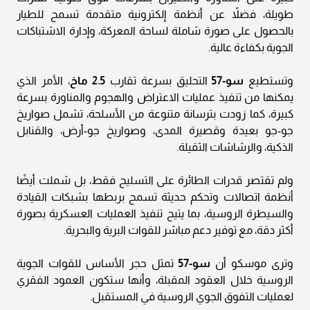
طويلة، فضلاً عن أنظمة إلكترونية متقدمة تسمح للطيار
بالحصول على صورة شاملة لساحة المعركة، وإدارة الاشتباكات
الجوية بكفاءة عالية.
وتستطيع
سو-57
التحليق بسرعة تقارب
2.5 ماخ
، الأمر الذي
يمكنها من تنفيذ عمليات الاعتراض والهجوم والمناورة بسرعة
كبيرة، كما زودت بترسانة متنوعة من الأسلحة، تشمل صواريخ
جو-جو بعيدة وقصيرة المدى، وصواريخ جو-أرض، والقنابل
الذكية، والرشاشات الثقيلة.
ولم تقتصر قدرات الطائرة على التسليح فقط، بل شملت أيضًا
أنظمة اتصالات وتحكم حديثة تسمح بربطها بشبكات القيادة
والسيطرة الروسية، بما يتيح تنفيذ العمليات العسكرية بصورة
أكثر دقة، مع توفير دعم مباشر للقوات البرية والبحرية.
وترى موسكو أن
سو-57
تمثل حجر الأساس للقوات الجوية
الروسية خلال العقود المقبلة، وأنها ستكون العمود الفقري
لعمليات التفوق الجوي الروسية في المستقبل.