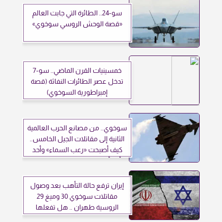
سو-24.. الطائرة التي جابت العالم
«قصة الوحش الروسي سوخوي»
خمسينيات القرن الماضي.. سو-7
تدخل عصر الطائرات النفاثة (قصة
إمبراطورية السوخوي)
سوخوي.. من مصانع الحرب العالمية
الثانية إلى مقاتلات الجيل الخامس..
كيف أصبحت «رعب السماء» وأحد
أبرز أركان القوة الجوية الروسية؟
إيران ترفع حالة التأهب بعد وصول
مقاتلات سوخوي 30 وميغ 29
الروسية طهران .. هل تفعلها
إسرائيل؟