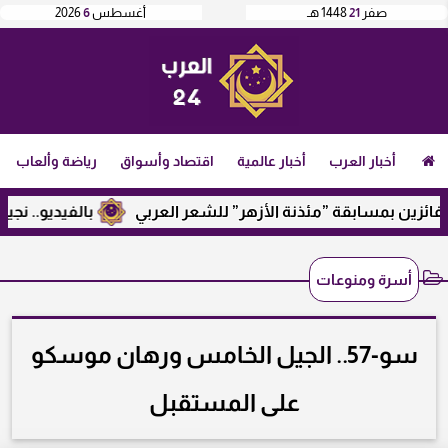
صفر
21
1448 هـ
أغسطس
6
2026
أخبار العرب
أخبار عالمية
اقتصاد وأسواق
رياضة وألعاب
زين بمسابقة ”مئذنة الأزهر” للشعر العربي
بالفيديو.. نجيب سا
أسرة ومنوعات
سو-57.. الجيل الخامس ورهان موسكو
على المستقبل