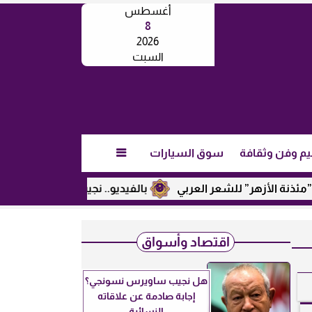
أغسطس
8
2026
السبت
يم وفن وثقافة
سوق السيارات

هر” للشعر العربي
بالفيديو.. نجيب ساويرس يكشف عن رأيه في ت
اقتصاد وأسواق
هل نجيب ساويرس نسونجي؟
إجابة صادمة عن علاقاته
النسائية