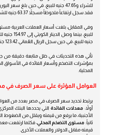
فقد سجل ارتفاعاً ملحوظاً مسجلاً 63.37 جنيه للشراء و63.57 جنيه للبيع.
جنيه للبيع، في حين سجل الريال العُماني 123.42 جنيه للشراء و123.79 جنيه للبيع.
تأتي هذه التحديثات في ظل متابعة دقيقة من جانب
بمؤشرات التضخم وأسعار الفائدة في الأسواق الد
المحلية.
العوامل المؤثرة على سعر الصرف في م
يرتبط تحديد سعر الصرف في مصر بعدد من العوامل ا
أولاً:
معدلات الفائدة
التي يحددها البنك المركزي
الأجنبية، ما يرفع من قيمته ويقلل من الضغوط ال
ثانياً:
مستوى التضخم المحلي
، فكلما ارتفعت معد
قيمته مقابل الدولار والعملات الأخرى.