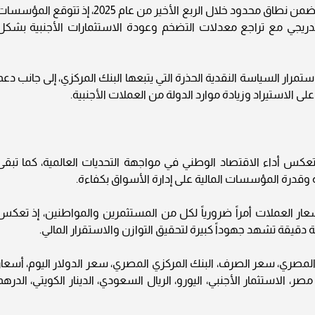
من المرجح أن تستمر أسعار العملات في التحرك ضمن نطاق محدود خلال الربع الأخير من عام 2025، إذ تتوقع المؤ
التدريجي مع تراجع معدلات التضخم وعودة الاستثمارات الأجنبية بشكل
ستمرار السياسة النقدية الحذرة التي يتبعها البنك المركزي، إلى جانب دعم
لى الاستيراد وزيادة موارد الدولة من العملات الأجنبية.
س أداء الاقتصاد الوطني في مواجهة التحديات العالمية، كما تبقى
ة وقدرة المؤسسات المالية على إدارة الأسواق بكفاءة.
سعار العملات أمراً ضرورياً لكل من المستثمرين والمواطنين، إذ تعكس
قيقة تشهد جهوداً كبيرة لتحقيق التوازن والاستقرار المالي.
 المصري، سعر الصرف، البنك المركزي المصري، سعر الدولار اليوم، أسعار
ر، الاستثمار الأجنبي، اليورو، الريال السعودي، الدينار الكويتي، الدرهم