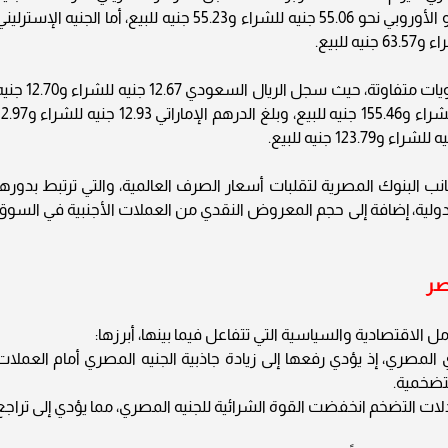
للشراء و47.65 جنيه للبيع، في حين بلغ سعر اليورو الأوروبي نحو 55.06 جنيه للشراء و55.23 جنيه للبيع، أما الجنيه الإسترل
وفي المقابل، بلغت أسعار العملات العربية مستويات متفاوتة، حيث سجل الريال السعودي 12.67 جنيه
للبيع، بينما وصل الدينار الكويتي إلى 154.97 جنيه للشراء و155.46 جنيه للبيع، وبلغ الدرهم الإماراتي 2.93
 البنوك المصرية لتقلبات أسعار الصرف العالمية، والتي ترتبط بدورها
ولية، إضافة إلى حجم المعروض النقدي من العملات الأجنبية في السوق
صر
لاقتصادية والسياسية التي تتفاعل فيما بينها، أبرزها:
 المصري، إذ يؤدي رفعها إلى زيادة جاذبية الجنيه المصري أمام العملات
تضخمية.
لات التضخم انخفضت القوة الشرائية للجنيه المصري، مما يؤدي إلى تراجع