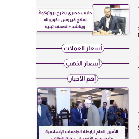
يني
طبيب مصري يطرح بروتوكولًا
لعلاج فيروس «كورونا»
ويناشد «الصحة» تبنيه
 للشراء و12.70 جنيه
1 جنيه للشراء و12.97
أسعار العملات
أسعار الذهب
أهم الأخبار
الأمين العام لرابطة الجامعات الإسلامية
يشيد بدور الأزهر في رعاية الطلاب