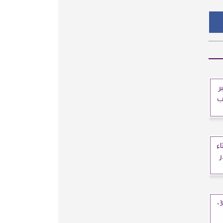
3 ديسمبر
رب
اء
ر
سعر الذهب في الجزائر اليوم الثلاثاء 30-