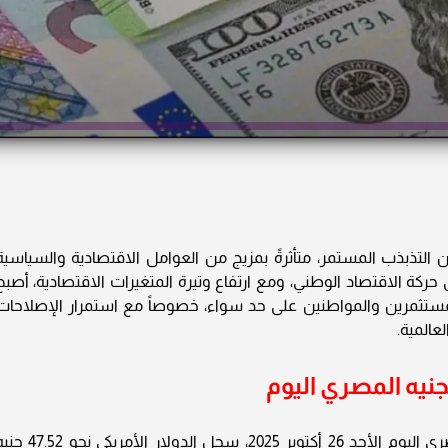
لتذبذب المستمر، متأثرةً بمزيج من العوامل الاقتصادية والسياسية
ى حركة الاقتصاد الوطني، ومع ارتفاع وتيرة المتغيرات الاقتصادية، أصبح
لمستثمرين والمواطنين على حد سواء، خصوصاً مع استمرار الإصلاحات
لعالمية.
جنيه المصري اليوم
وفقاً لآخر تحديث صادر عن البنك المركزي المصري اليوم الأحد 26 أكتوبر 2025، سجل الدولار الأمري