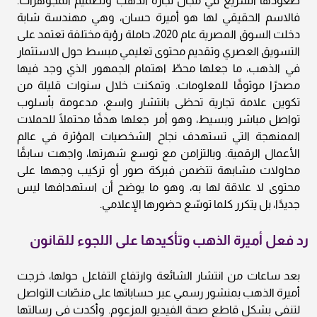
صعودها السريع في مجال تجارة الذهب وتصميم المجوهرات.
فالاسم الحقيقي لها هو أميرة حسان، وهي مهندسة شابة
دخلت السوق المصرية عام 2020، حاملة رؤية مختلفة تعتمد على
التسويق العصري وتقديم محتوى تعليمي مبسط حول الاستثمار
في الذهب، ما جعلها محطّ اهتمام الجمهور الذي وجد فيها
مصدرًا موثوقًا للمعلومات. وتمكنت خلال سنوات قليلة من
تكوين علامة تجارية تحظى بانتشار واسع، مدعومة بأسلوب
تواصل مباشر وبسيط، وهو أمر جعلها هدفًا محتملًا للحملات
الممنهجة التي تستهدف نجاح الشخصيات المؤثرة في عالم
الأعمال الرقمية. وبالتزامن مع توسع شهرتها، واجهت سابقًا
محاولات مشابهة تتضمن فبركة صور أو تركيب وجهها على
محتوى لا علاقة لها به، وهو ما يوضح أن استهدافها ليس
جديدًا، بل يتكرر كلما توسّع حضورها الإعلامي.
رد فعل أميرة الذهب وتأكيدها على اللجوء للقانون
بعد ساعات من انتشار الشائعة وارتفاع التفاعل حولها، خرجت
أميرة الذهب بمنشور رسمي عبر حساباتها على منصّات التواصل
لتنفي بشكل قاطع صحة الفيديو المزعوم. وأكدت في رسالتها