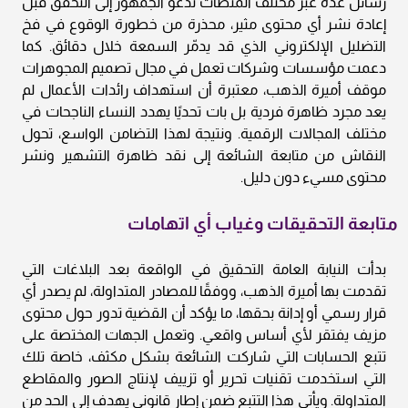
رسائل عدة عبر مختلف المنصّات تدعو الجمهور إلى التحقق قبل
إعادة نشر أي محتوى مثير، محذرة من خطورة الوقوع في فخ
التضليل الإلكتروني الذي قد يدمّر السمعة خلال دقائق. كما
دعمت مؤسسات وشركات تعمل في مجال تصميم المجوهرات
موقف أميرة الذهب، معتبرة أن استهداف رائدات الأعمال لم
يعد مجرد ظاهرة فردية بل بات تحديًا يهدد النساء الناجحات في
مختلف المجالات الرقمية. ونتيجة لهذا التضامن الواسع، تحول
النقاش من متابعة الشائعة إلى نقد ظاهرة التشهير ونشر
محتوى مسيء دون دليل.
متابعة التحقيقات وغياب أي اتهامات
بدأت النيابة العامة التحقيق في الواقعة بعد البلاغات التي
تقدمت بها أميرة الذهب، ووفقًا للمصادر المتداولة، لم يصدر أي
قرار رسمي أو إدانة بحقها، ما يؤكد أن القضية تدور حول محتوى
مزيف يفتقر لأي أساس واقعي. وتعمل الجهات المختصة على
تتبع الحسابات التي شاركت الشائعة بشكل مكثف، خاصة تلك
التي استخدمت تقنيات تحرير أو تزييف لإنتاج الصور والمقاطع
المتداولة. ويأتي هذا التتبع ضمن إطار قانوني يهدف إلى الحد من