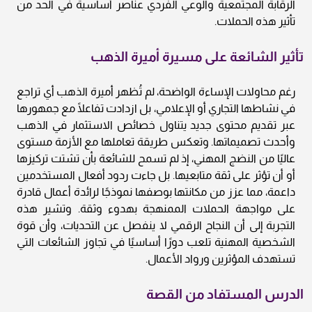
الرقابة المجتمعية والوعي الفردي عناصر أساسية في الحد من
تأثير هذه الحملات.
تأثير الشائعة على مسيرة أميرة الذهب
رغم محاولات الإساءة الواضحة، لم تُظهر أميرة الذهب أي تراجع
في نشاطها التجاري أو الإعلامي، بل ازدادت تفاعلًا مع جمهورها
عبر تقديم محتوى جديد يتناول خصائص الاستثمار في الذهب
وأحدث تصميماتها. وتعكس طريقة تعاملها مع الأزمة مستوى
عاليًا من النضج المهني، إذ لم تسمح للشائعة بأن تشتت تركيزها
أو أن تؤثر على ثقة متابعيها. بل جاءت ردود أفعال المستخدمين
داعمة، مما عزز من مكانتها بوصفها نموذجًا لرائدة أعمال قادرة
على مواجهة الحملات الممنهجة بهدوء وثقة. وتشير هذه
التجربة إلى أن النجاح الرقمي لا ينفصل عن التحديات، وأن قوة
الشخصية المهنية تلعب دورًا أساسيًا في تجاوز الشائعات التي
تستهدف المؤثرين ورواد الأعمال.
الدرس المستفاد من القصة