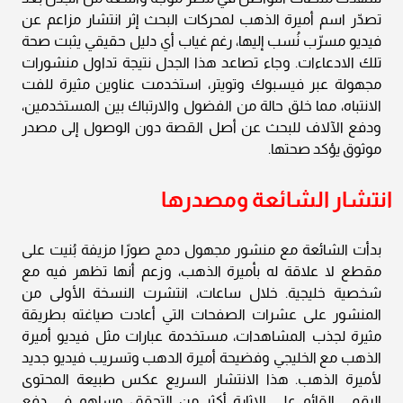
تصدّر اسم أميرة الذهب لمحركات البحث إثر انتشار مزاعم عن
فيديو مسرّب نُسب إليها، رغم غياب أي دليل حقيقي يثبت صحة
تلك الادعاءات. وجاء تصاعد هذا الجدل نتيجة تداول منشورات
مجهولة عبر فيسبوك وتويتر، استخدمت عناوين مثيرة للفت
الانتباه، مما خلق حالة من الفضول والارتباك بين المستخدمين،
ودفع الآلاف للبحث عن أصل القصة دون الوصول إلى مصدر
موثوق يؤكد صحتها.
انتشار الشائعة ومصدرها
بدأت الشائعة مع منشور مجهول دمج صورًا مزيفة بُنيت على
مقطع لا علاقة له بأميرة الذهب، وزعم أنها تظهر فيه مع
شخصية خليجية. خلال ساعات، انتشرت النسخة الأولى من
المنشور على عشرات الصفحات التي أعادت صياغته بطريقة
مثيرة لجذب المشاهدات، مستخدمة عبارات مثل فيديو أميرة
الذهب مع الخليجي وفضيحة أميرة الدهب وتسريب فيديو جديد
لأميرة الذهب. هذا الانتشار السريع عكس طبيعة المحتوى
الرقمي القائم على الإثارة أكثر من التحقق، وساهم في دفع