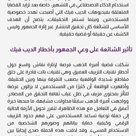
استخدام الذكاء الاصطناعي في التشهير، خاصة بعد تزايد القضايا
المتعلقة بفيديوهات الديب فيك التي أصبحت تهدد خصوصية
المستخدمين. وبينما تستمر التحقيقات، يتضح أن الهدف
الأساسي للشائعة كان تحقيق الانتشار عبر إثارة الجمهور وليس
الكشف عن حقيقة أو قضية حقيقية.
تأثير الشائعة على وعي الجمهور بأخطار الديب فيك
شكلت قضية أميرة الذهب فرصة لإثارة نقاش واسع حول
أخطار تقنيات التزييف العميق، وهي تقنيات باتت قادرة على خلق
مقاطع شديدة الواقعية يصعب التفرقة بينها وبين الحقيقة.
وأظهرت الواقعة أن كثيرًا من المستخدمين لا يزالون عرضة
للتأثر بمحتوى مزيف في ظل غياب ثقافة التحقق من المصادر.
وواجهت أميرة الذهب سابقًا محاولات مشابهة، ما منحها خبرة
أعمق في التعامل مع هذه الظاهرة، لتقرر تحويل الأزمة الحالية
إلى حملة توعية تساعد المستخدمين على فهم حدود التزييف
الرقمي وكيفية حماية بياناتهم وصورهم الشخصية من
الاستخدام المسيء. وقد لاقت هذه الحملة صدى إيجابيًا بين