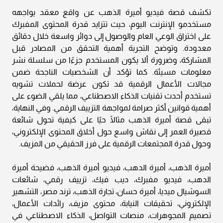
تكشف قصة فيديو أميرة الذهب عن واقع معقد يواجهه
مستخدمو الإنترنت اليوم، حيث تتزايد قدرة المحتوى المفبرك
على اختراق الوعي العام والوصول إلى دوائر واسعة خلال دقائق
معدودة. وتوضح التجربة أهمية التحقق من المصادر قبل
المشاركة، وضرورة ألا يكون المستخدم جزءًا من سلسلة نشر
معلومات مسيئة. كما تؤكد أن الشخصيات الناجحة ضمن
مجالات الأعمال الرقمية قد تكون عرضة لحملات تشويه
تستخدم أحدث تقنيات الذكاء الاصطناعي، مما يلقي الضوء على
أهمية قوانين أكثر صرامة لمواجهة التزييف الرقمي. وفي النهاية،
تبقى قصة أميرة الذهب مثالًا حيًا على كيفية تحول شائعة
قصيرة العمر إلى نقاش واسع حول أخلاق المحتوى الإلكتروني،
وحول قدرة المجتمعات الرقمية على فرز الحقيقي من المزيف.
أميرة الذهب، أميرة الدهب، فيديو أميرة الذهب، فضيحة أميرة
الدهب، فيديو مفبرك، ديب فيك، تزييف رقمي، شائعات
السوشيال ميديا، أميرة حسان، تجارة الذهب، ترند مصر، التشهير
الإلكتروني، تحقيقات النيابة، محتوى مزيف، رائدات الأعمال،
تصميم المجوهرات، منصات التواصل، الذكاء الاصطناعي في