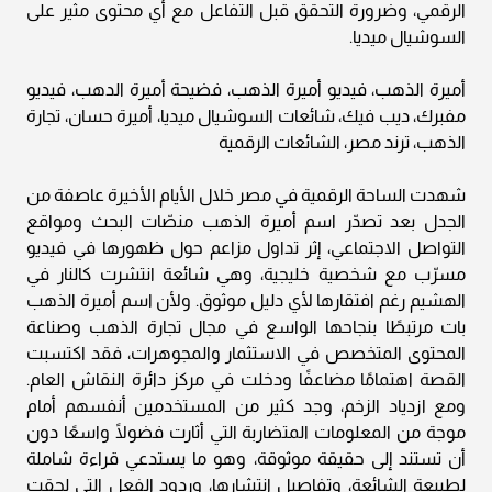
الرقمي، وضرورة التحقق قبل التفاعل مع أي محتوى مثير على
السوشيال ميديا.
أميرة الذهب، فيديو أميرة الذهب، فضيحة أميرة الدهب، فيديو
مفبرك، ديب فيك، شائعات السوشيال ميديا، أميرة حسان، تجارة
الذهب، ترند مصر، الشائعات الرقمية
شهدت الساحة الرقمية في مصر خلال الأيام الأخيرة عاصفة من
الجدل بعد تصدّر اسم أميرة الذهب منصّات البحث ومواقع
التواصل الاجتماعي، إثر تداول مزاعم حول ظهورها في فيديو
مسرّب مع شخصية خليجية، وهي شائعة انتشرت كالنار في
الهشيم رغم افتقارها لأي دليل موثوق. ولأن اسم أميرة الذهب
بات مرتبطًا بنجاحها الواسع في مجال تجارة الذهب وصناعة
المحتوى المتخصص في الاستثمار والمجوهرات، فقد اكتسبت
القصة اهتمامًا مضاعفًا ودخلت في مركز دائرة النقاش العام.
ومع ازدياد الزخم، وجد كثير من المستخدمين أنفسهم أمام
موجة من المعلومات المتضاربة التي أثارت فضولًا واسعًا دون
أن تستند إلى حقيقة موثوقة، وهو ما يستدعي قراءة شاملة
لطبيعة الشائعة، وتفاصيل انتشارها، وردود الفعل التي لحقت