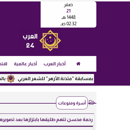
صفر
21
1448 هـ
02:32 صـ
أخبار العرب
أخبار عالمية
اقتص
الفائزين بمسابقة ”مئذنة الأزهر” للشعر العربي
بالفيديو.. نج
أسرة ومنوعات
رحمة محسن تتهم طليقها بابتزازها بعد تصويره