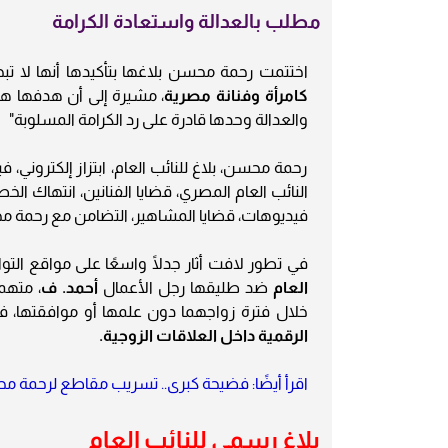
مطلب بالعدالة واستعادة الكرامة
اختتمت رحمة محسن بلاغها بتأكيدها أنها لا 
كامرأة وفنانة مصرية
، مشيرة إلى أن هدفها هو إ
والعدالة وحدها قادرة على رد الكرامة المسلوبة"
رحمة محسن، بلاغ للنائب العام، ابتزاز إلكتروني، 
النائب العام المصري، قضايا الفنانين، انتهاك ا
فيديوهات، قضايا المشاهير، التضامن مع رحمة محس
في تطور لافت أثار جدلًا واسعًا على مواقع الت
العام
ضد طليقها رجل الأعمال
أحمد. ف
، متهمة
خلال فترة زواجهما دون علمها أو موافقتها،
الرقمية داخل العلاقات الزوجية.
اقرأ أيضًا: فضيحة كبرى.. تسريب مقاطع لرحمة 
بلاغ رسمي للنائب العام