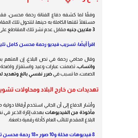
وفقًا لما كشفه دفاع الفنانة رحمة محسن، فق
مستغلًا ثقتها الكاملة به حينها، لتتحول تلك المق
3 ملايين جنيه
مقابل عدم نشر تلك المقاطع على مو
اقرأ أيضًا: تسريب فيديو رحمة محسن كامل تلي
وقال محامي رحمة في نص البلاغ، إن المتهم ب
واتساب
، تضمنت عبارات وعيد واستفزاز واضحة، 
الصمت، ما تسبب في
ضرر نفسي بالغ وتهديد لس
تهديدات من خارج البلاد ومحاولات تشو
وأشار الدفاع إلى أن الجاني استخدم أرقامًا دولية
مأخوذة من الفيديوهات
بهدف إثارة الذعر في ن
البلاغ المقدم للنائب العام كأدلة رقمية دامغة.
8 فيديوهات مخلة و10 صور +18 رحمة محسن تفضح طليقها.. بلاغ عاجل وتطلب تدخل النائب العام