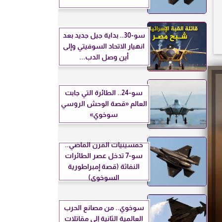
سو-30.. بداية جيل جديد بعد
انهيار الاتحاد السوفيتي وإلى
أين وصل الدب...
سو-24.. الطائرة التي جابت
العالم «قصة الوحش الروسي
سوخوي»
خمسينيات القرن الماضي..
سو-7 تدخل عصر الطائرات
النفاثة (قصة إمبراطورية
السوخوي)
سوخوي.. من مصانع الحرب
العالمية الثانية إلى مقاتلات