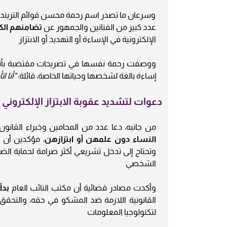
وسرعان ما تصدر اسم رحمة محسن قوائم التريند ع
عدد كبير من الفنانين والجمهور عن
تضامنهم الك
الإلكترونية في الإساءة أو التهديد أو الابتزاز
ووصفت رحمة نفسها في تصريحات مقتضبة بأن
إساءة بالغة لشخصها وحياتها الخاصة، قائلة:
"أنا 
دعوات لتشديد عقوبة الابتزاز الإلكتروني
من جانبه، دعا عدد من المحامين وخبراء القانون
النساء دون علمهن أو ابتزازهن
، مؤكدين أن ا
وتحتاج إلى تدخل تشريعي أكثر صرامة لحماية الضح
الشخصي
وأكدت مصادر قضائية أن مكتب النائب العام
بدأ
القانونية اللازمة ضد المشكو في حقه، والتحقق م
لتكنولوجيا المعلومات