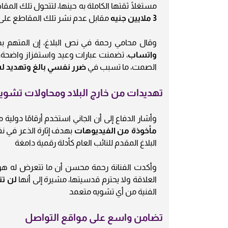
مستغلًا ثقتها الكاملة به حينها، لتتحول تلك المق
3 ملايين جنيه
مقابل عدم نشر تلك المقاطع على مو
وقال محامي رحمة في نص البلاغ، إن المتهم ب
واتساب
، تضمنت عبارات وعيد واستفزاز واضحة، 
الصمت، ما تسبب في
ضرر نفسي بالغ وتهديد لس
تهديدات من خارج البلاد ومحاولات تشو
وأشار الدفاع إلى أن الجاني استخدم أرقامًا دولية
مأخوذة من الفيديوهات
بهدف إثارة الذعر في ن
البلاغ المقدم للنائب العام كأدلة رقمية دامغة
وأكدت الفنانة رحمة محسن أن ما تتعرض له هو
العلاقة ولا يحترم قدسيتها، مشيرة إلى أنها
لن تت
الفنية من أي تشويه متعمد
تضامن واسع على مواقع التواصل