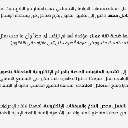
لى مختلف منصات التواصل الاجتماعي عقب انتشار خبر البلاغ، حيث عبر
امل معها
، داعين إلى تطبيق القانون بحزم ضد كل من يستخدم الوسائل
ها
ضحية ثقة عمياء
، مؤكدة أنها لم ترتكب أي خطأ وأن ما حدث يمثل
اتأذيت نفسيًا جدًا، ومش عارفة أتصرف، كل اللي عايزاه حقي بالقانون"
 إلى
تشديد العقوبات الخاصة بالجرائم الإلكترونية المتعلقة بتصوير
لواقعة تمثل نموذجًا خطيرًا لظاهرة باتت تتكرر في المجتمع المصري،
ايا ومنع استغلال العلاقات السابقة لتحقيق مكاسب مادية أو الانتقام
 بالفعل فحص البلاغ والمرفقات الإلكترونية
، تمهيدًا لاتخاذ الإجراءات
ن صحة المقاطع المتداولة عبر الأجهزة الفنية التابعة للإدارة العامة