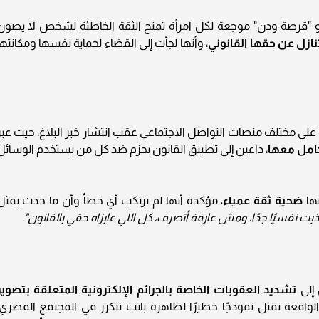
 "قرصة ودن" موجعة لكل امرأة تمنح الثقة الخاطئة لشخص لا يصون
نازل عن حقها القانوني
، وأنها لجأت إلى القضاء لحماية نفسها ومكانتها
لى مختلف منصات التواصل الاجتماعي عقب انتشار خبر البلاغ، حيث عبر
امل معها
، داعين إلى تطبيق القانون بحزم ضد كل من يستخدم الوسائل
ها
ضحية ثقة عمياء
، مؤكدة أنها لم ترتكب أي خطأ وأن ما حدث يمثل
اتأذيت نفسيًا جدًا، ومش عارفة أتصرف، كل اللي عايزاه حقي بالقانون".
 إلى
تشديد العقوبات الخاصة بالجرائم الإلكترونية المتعلقة بتصوير
لواقعة تمثل نموذجًا خطيرًا لظاهرة باتت تتكرر في المجتمع المصري،