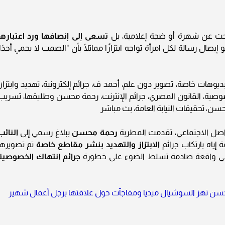
تبحث عن شهرة أو ضجة إعلامية، بل
تسعى إلى إنصافها ورد اعتبارها
يصال رسالة لكل امرأة تواجه ابتزازًا مماثلًا بأن "الصمت لا يحمي أحدًا،
فيديوهات خاصة، تصوير دون علم، أحمد ف، جرائم إلكترونية، تهديد وابتزاز،
لخصوصية، القانون المصري، جرائم الإنترنت، رحمة محسن وطليقها، تسريب
ن، تحقيقات النيابة العامة، بث مباشر
واصل الاجتماعي، تقدمت المطربة
رحمة محسن
ببلاغ رسمي إلى
النائب
 إياه بارتكاب جرائم
الابتزاز والتهديد بنشر مقاطع خاصة
تم تصويرها
 في واقعة صادمة تسلط الضوء على خطورة
جرائم انتهاك الخصوصية
محسن تهز السوشيال ميديا ومفاجآت حول علاقتها برجل أعمال شهير