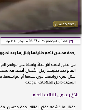
رحمة محسن
الثلاثاء، 4 نوفمبر 2025
06:37 مـ
بتوقيت القاهرة
رحمة محسن تتهم طليقها بابتزازها بعد تصويره
في تطور لافت أثار جدلًا واسعًا على مواقع الت
العام
ضد طليقها رجل الأعمال
أحمد. ف
، متهمة
خلال فترة زواجهما دون علمها أو موافقتها،
الرقمية داخل العلاقات الزوجية
بلاغ رسمي للنائب العام
وفقًا لما كشفه دفاع الفنانة رحمة محسن، فق