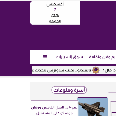
أغسطس
7
2026
الجمعة
يم وفن وثقافة
سوق السيارات

بالفيديو.. نجيب ساويرس يتحدث عن القضية الفلسطينية وحرب
أسرة ومنوعات
سو-57.. الجيل الخامس ورهان
موسكو على المستقبل