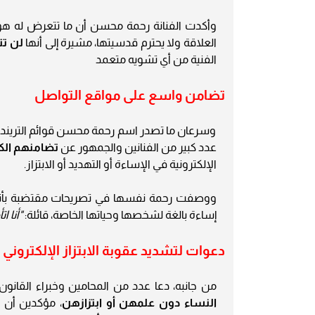
وأكدت الفنانة رحمة محسن أن ما تتعرض له هو
العلاقة ولا يحترم قدسيتها، مشيرة إلى أنها
لن تت
الفنية من أي تشويه متعمد
تضامن واسع على مواقع التواصل
وسرعان ما تصدر اسم رحمة محسن قوائم التريند ع
عدد كبير من الفنانين والجمهور عن
تضامنهم الك
الإلكترونية في الإساءة أو التهديد أو الابتزاز.
ووصفت رحمة نفسها في تصريحات مقتضبة بأن
إساءة بالغة لشخصها وحياتها الخاصة، قائلة:
"أنا 
دعوات لتشديد عقوبة الابتزاز الإلكتروني
من جانبه، دعا عدد من المحامين وخبراء القانون
النساء دون علمهن أو ابتزازهن
، مؤكدين أن ا