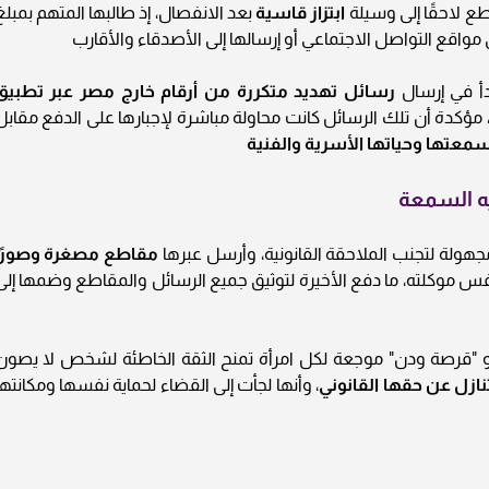
اطع لاحقًا إلى وسيلة
ابتزاز قاسية
بعد الانفصال، إذ طالبها المتهم بمبلغ
اقع التواصل الاجتماعي أو إرسالها إلى الأصدقاء والأقارب
دأ في إرسال
رسائل تهديد متكررة من أرقام خارج مصر عبر تطبيق
مؤكدة أن تلك الرسائل كانت محاولة مباشرة لإجبارها على الدفع مقابل
معتها وحياتها الأسرية والفنية
يه السمعة
 مجهولة لتجنب الملاحقة القانونية، وأرسل عبرها
مقاطع مصغرة وصورًا
فس موكلته، ما دفع الأخيرة لتوثيق جميع الرسائل والمقاطع وضمها إلى
 "قرصة ودن" موجعة لكل امرأة تمنح الثقة الخاطئة لشخص لا يصون
نازل عن حقها القانوني
، وأنها لجأت إلى القضاء لحماية نفسها ومكانتها