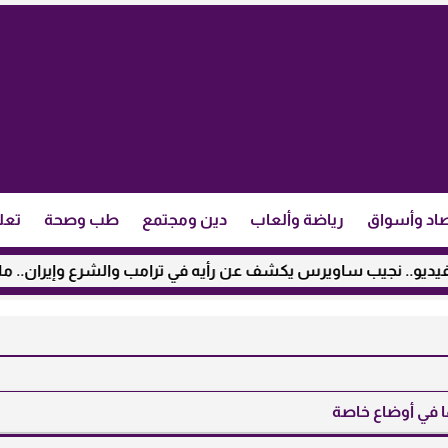
اد وأسواق
رياضة وألعاب
دين ومجتمع
طب وصحة
تعل
يب ساويرس يكشف عن رأيه في ترامب والشرع وإيران.. ماذا قال؟
ا في أوضاع خاصة