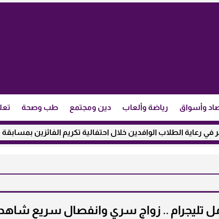
اد وأسواق
رياضة وألعاب
دين ومجتمع
طب وصحة
تعل
لاب الوافدين خلال احتفالية تكريم الفائزين بمسابقة ”مئذنة الأزهر
 تليجرام .. زواج سري وانفصال سريع شاهد