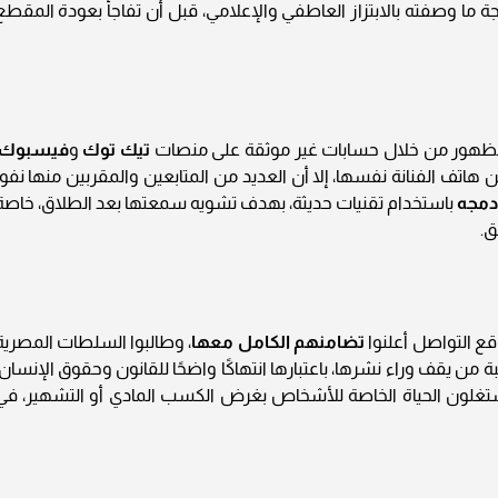
جة ما وصفته بالابتزاز العاطفي والإعلامي، قبل أن تفاجأ بعودة المقطع
 بالظهور من خلال حسابات غير موثقة على منصات
تيك توك
و
فيسبوك
اتف الفنانة نفسها، إلا أن العديد من المتابعين والمقربين منها نفوا
دمجه
باستخدام تقنيات حديثة، بهدف تشويه سمعتها بعد الطلاق، خاصة
ق.
قع التواصل أعلنوا
تضامنهم الكامل معها
، وطالبوا السلطات المصرية
من يقف وراء نشرها، باعتبارها انتهاكًا واضحًا للقانون وحقوق الإنسان،
تغلون الحياة الخاصة للأشخاص بغرض الكسب المادي أو التشهير، في