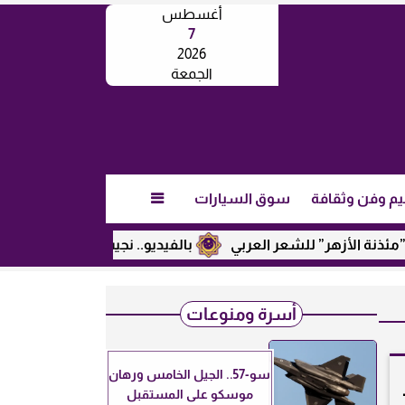
أغسطس
7
2026
الجمعة
يم وفن وثقافة
سوق السيارات

” للشعر العربي
بالفيديو.. نجيب ساويرس يكشف عن رأيه في ترا
أسرة ومنوعات
سو-57.. الجيل الخامس ورهان
موسكو على المستقبل