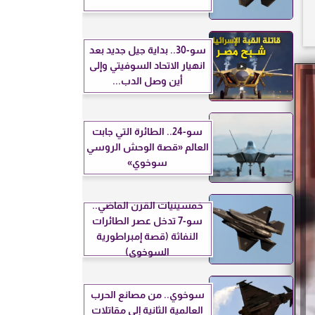
سو-30.. بداية جيل جديد بعد
انهيار الاتحاد السوفيتي وإلى
أين وصل الدب...
سو-24.. الطائرة التي جابت
العالم «قصة الوحش الروسي
سوخوي»
خمسينيات القرن الماضي..
سو-7 تدخل عصر الطائرات
النفاثة (قصة إمبراطورية
السوخوي)
سوخوي.. من مصانع الحرب
العالمية الثانية إلى مقاتلات