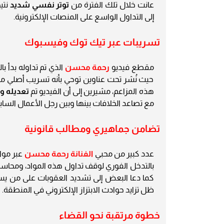
عانت خلال تلك الفترة من
توتر نفسي شديد
نتي
إلى التداول الواسع على المنصات الإلكترونية.
تسريبات عبر تيك توك وفيسبوك
مقطع فيديو
رحمة محسن
الذي تم تداوله بدأ
حيث نُشر تحت عناوين توحي بأنه تسريب أصلي من ه
هذه المزاعم، مشيرين إلى أن الفيديو تم
تعديله و
مع تصاعد الخلافات بينها وبين رجل الأعمال الساب
تضامن جماهيري ومطالب قانونية
عدد كبير من محبي
الفنانة رحمة محسن
عبر موا
بالتدخل الفوري لوقف تداول هذه المواد، ومحاسبة 
كما دعا البعض إلى تشديد العقوبات على من يس
ظل تزايد حوادث الابتزاز الإلكتروني في المنطقة.
خطوة مرتقبة نحو القضاء