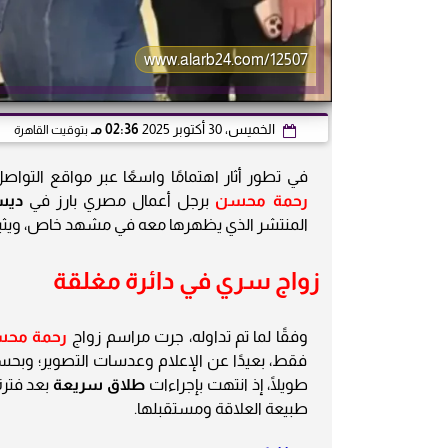
www.alarb24.com/12507
الخميس، 30 أكتوبر 2025
02:36 مـ
بتوقيت القاهرة
في تطور أثار اهتمامًا واسعًا عبر مواقع التواص
رحمة محسن
برجل أعمال مصري بارز في
ديسمب
المنتشر الذي يظهرها معه في مشهد خاص، ويثير
زواج سري في دائرة مغلقة
وفقًا لما تم تداوله، جرت مراسم زواج
رحمة مح
فقط، بعيدًا عن الإعلام وعدسات التصوير؛ وبحسب 
طويلًا، إذ انتهت بإجراءات
طلاق سريعة
بعد فترة
طبيعة العلاقة ومستقبلها.