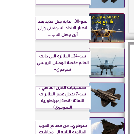
سو-30.. بداية جيل جديد بعد
انهيار الاتحاد السوفيتي وإلى
أين وصل الدب...
سو-24.. الطائرة التي جابت
العالم «قصة الوحش الروسي
سوخوي»
خمسينيات القرن الماضي..
سو-7 تدخل عصر الطائرات
النفاثة (قصة إمبراطورية
السوخوي)
سوخوي.. من مصانع الحرب
العالمية الثانية إلى مقاتلات