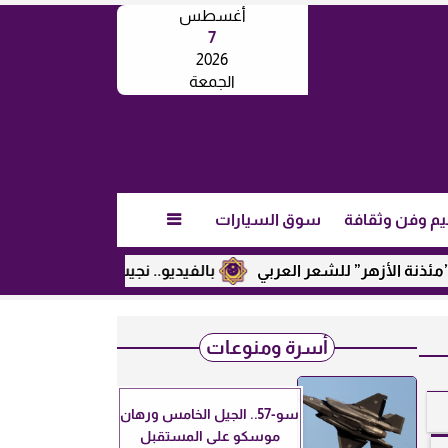
أغسطس
7
2026
الجمعة
يم وفن وثقافة
سوق السيارات

زهر” للشعر العربي
بالفيديو.. نجيب ساويرس يكشف عن رأيه في 
أسرة ومنوعات
سو-57.. الجيل الخامس ورهان
موسكو على المستقبل