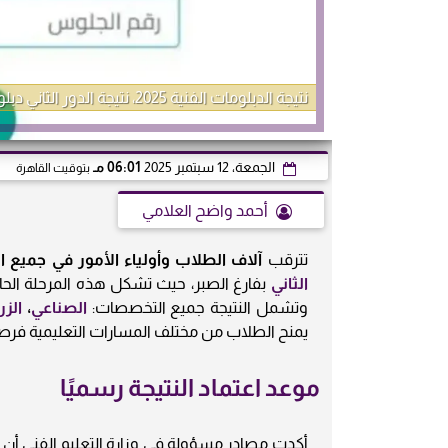
نتيجة الدبلومات الفنية 2025، نتيجة الدور الثاني دبلوم صناعي tech.moe.gov.eg
الجمعة، 12 سبتمبر 2025
06:01 مـ
بتوقيت القاهرة
أحمد واضح العلامي
تترقب
آلاف الطلاب وأولياء الأمور في جميع 
الثاني
بفارغ الصبر، حيث تشكل هذه المرحلة الح
وتشمل النتيجة جميع التخصصات:
الصناعي
،
الزر
يمنح الطلاب من مختلف المسارات التعليمية فرصة
موعد اعتماد النتيجة رسميًا
أكدت مصادر مسؤولة في وزارة التعليم الفني أن الن