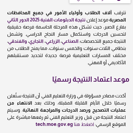
تترقب
آلاف الطلاب وأولياء الأمور في جميع المحافظات
المصرية
موعد إعلان
نتيجة الدبلومات الفنية 2025 الدور الثاني
بفارغ الصبر، حيث تشكل هذه المرحلة الحاسمة فرصة حقيقية
لتحسين الدرجات واستكمال مسار النجاح الدراسي. وتشمل
النتيجة جميع التخصصات:
الصناعي
،
الزراعي
،
التجاري
،
والفندقي
،
بنظامي الثلاث سنوات والخمس سنوات، مما يمنح الطلاب من
مختلف المسارات التعليمية فرصة جديدة لتحديد مستقبلهم
الأكاديمي أو المهني.
موعد اعتماد النتيجة رسميًا
أكدت مصادر مسؤولة في وزارة التعليم الفني أن النتيجة ستُعلن
رسميًا خلال الأيام القليلة المقبلة، وذلك بعد
الانتهاء من
عمليات التصحيح ورصد الدرجات والمراجعة النهائية
. وسيتم
اعتماد النتيجة من قبل وزير التعليم الفني ثم رفعها مباشرة على
الموقع الرسمي:
اضغط هنا
tech.moe.gov.eg