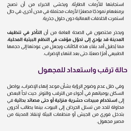
استجابتها للأزمات الطارئة. ويخشى الخبراء من أن تصبح
برمنغهام نموذجًا مصغرًا لأزمات محتملة في مدن أخرى، في حال
استمرت الخلافات العمالية دون حلول جذرية.
ويحذر مختصون في الصحة العامة من أن
التأخر في تنظيف
المدينة قد يؤدي إلى تحوّل مؤقت في النظم البيئية المحلية
،
مما يُطيل أمد بقاء هذه الكائنات ويجعل من عودتها إلى حجمها
الطبيعي أمرًا صعبًا، حتى بعد انتهاء الإضراب.
حالة ترقب واستعداد للمجهول
وفي ظل عدم وضوح الرؤية بشأن موعد إنهاء الإضراب، يواصل
السكان يومياتهم في أجواء من الترقب والتوتر. حيث لجأ البعض
إلى
استخدام مبيدات حشرية منزلية أو حتى مصائد بدائية
في
محاولة للحد من تسلل الجرذان إلى البيوت، بينما يطالب آخرون
بتدخل فوري من الجيش أو منظمات البيئة لإنقاذ المدينة من
مصير مجهول.