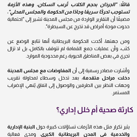
قائلاً:
"الجرذان بحجم الكلاب تُرعب السكان، وهذه الأزمة
تستوجب تحركًا سريعًا وجادًا من الحكومة والمجلس المحلي"
،
مضيفًا أن التقارير الواردة من مجلس المدينة تشير إلى "احتمالية
حدوث موجة أمراض قد تخرج عن السيطرة".
ومن جهتها، أكدت الحكومة البريطانية أنها تتابع الوضع عن
كثب، وأن عمليات جمع القمامة لم تتوقف بالكامل، بل لا تزال
تجري في بعض المناطق الحيوية، رغم محدودية الموارد.
وأشارت مصادر رسمية إلى أن
المفاوضات مع مجلس المدينة
دخلت مراحل متقدمة
، بعد تدخل وسطاء لمحاولة تقريب
وجهات النظر بين الطرفين والوصول إلى اتفاق يُنهي الإضراب
المستمر.
كارثة صحية أم خلل إداري؟
يثير تكرار مثل هذه الأزمات تساؤلات كبيرة حول
البنية الإدارية
والخدمية في المدن البريطانية الكبرى
، ومدى فعالية