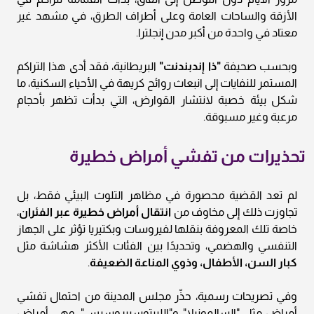
الأزقة والساحات العامة وعلى أطراف الطرق، في مشهد غير
معتاد في واحدة من أكبر مدن إنجلترا.
وبحسب صحيفة
"ذا إندبندنت"
البريطانية، فقد أدى هذا التراكم
المستمر للنفايات إلى انبعاث روائح كريهة في الأحياء السكنية، ما
شكل بيئة خصبة لانتشار القوارض، التي بدأت تظهر بأحجام
مرعبة وغير مسبوقة.
تحذيرات من تفشي أمراض خطيرة
لم تعد القضية محصورة في مظاهر التلوث البيئي فقط، بل
تجاوزت ذلك إلى مخاوف من
انتقال أمراض خطيرة عبر الفئران
،
خاصة تلك المعروفة بنقلها لفيروسات وبكتيريا تؤثر على الجهاز
التنفسي والهضمي، وتحديدًا بين الفئات الأكثر هشاشة مثل
كبار السن، الأطفال، وذوي المناعة الضعيفة
.
وفي تصريحات رسمية، حذّر مجلس المدينة من احتمال تفشي
أمراض مثل "السالمونيلا" و"الليبتوسبيروسيس"، وهي أمراض