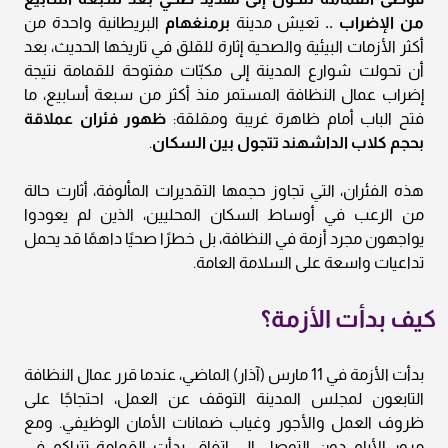
من الإضراب ..
تعيش مدينة
برمنغهام
البريطانية واحدة من
أكثر الأزمات البيئية والصحية إثارة للقلق في تاريخها الحديث، بعد
أن تحولت شوارع المدينة إلى مكبّات مفتوحة للقمامة نتيجة
إضراب عمال النظافة المستمر منذ أكثر من سبعة أسابيع، ما
فتح الباب أمام ظاهرة غريبة ومقلقة:
ظهور فئران عملاقة
بحجم كلاب الداشهند تتجول بين السكان
.
هذه الفئران، التي تجاوز حجمها التقديرات المألوفة، أثارت حالة
من الرعب في أوساط السكان المحليين، الذين لم يعودوا
يواجهون مجرد أزمة في النظافة، بل خطرًا صحيًا داهمًا قد يحمل
تداعيات واسعة على السلامة العامة.
كيف بدأت الأزمة؟
بدأت الأزمة في 11 مارس (آذار) الماضي، عندما قرر عمال النظافة
التابعون لمجلس المدينة التوقف عن العمل، احتجاجًا على
ظروف العمل والأجور وغياب ضمانات الأمان الوظيفي. ومع
مرور الأيام دون التوصل إلى اتفاق، بدأت القمامة تتراكم في