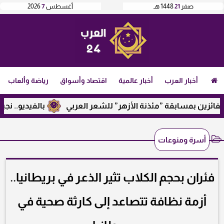
صفر
21
1448 هـ
أغسطس
7
2026
أخبار العرب
أخبار عالمية
اقتصاد وأسواق
رياضة وألعاب
ين بمسابقة ”مئذنة الأزهر” للشعر العربي
بالفيديو.. نجيب ساو
أسرة ومنوعات
فئران بحجم الكلاب تثير الذعر في بريطانيا..
أزمة نظافة تتصاعد إلى كارثة صحية في