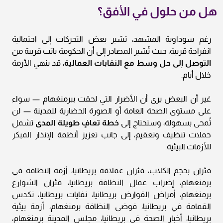
هل من حلول في الأفق؟
رغم سوداوية المشهد، تشير بعض التحركات إلى احتمالية
انفراجة قريبة، حيث تُشير المصادر إلى أن الحكومة باتت قريبة من
التوصل إلى حل وسط مع النقابات العمالية
، قد ينهي الأزمة
خلال أيام.
غير أن البعض يرى أن الأضرار التي لحقت ببرمنغهام — سواء
على مستوى الصحة العامة أو الصورة الحضارية للمدينة — لن
تُمحى بسهولة، وستحتاج إلى
خطة تعافٍ طويلة المدى
تشمل
حملات تنظيف وتعقيم، إلى جانب تعزيز أنظمة الإنذار المبكر
للأزمات البيئية.
فئران بحجم الكلاب، فئران عملاقة بريطانيا، أزمة النظافة في
برمنغهام، إضراب عمال النظافة بريطانيا، فئران الشوارع
برمنغهام، أمراض القوارض بريطانيا، نفايات بريطانيا، تكدس
القمامة في بريطانيا، فوضى النظافة برمنغهام، أزمة بيئية
بريطانيا، أخبار الصحة في بريطانيا، مجلس المدينة برمنغهام،