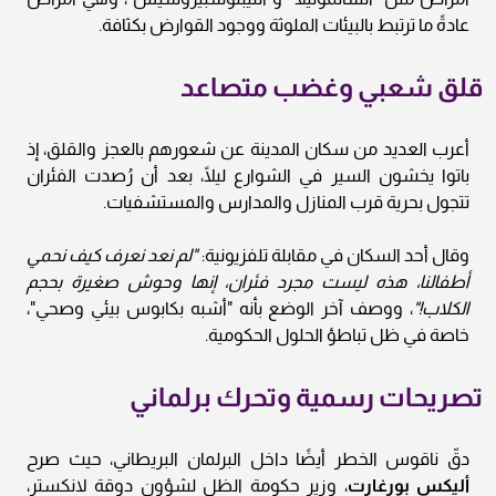
عادةً ما ترتبط بالبيئات الملوثة ووجود القوارض بكثافة.
قلق شعبي وغضب متصاعد
أعرب العديد من سكان المدينة عن شعورهم بالعجز والقلق، إذ
باتوا يخشون السير في الشوارع ليلًا، بعد أن رُصدت الفئران
تتجول بحرية قرب المنازل والمدارس والمستشفيات.
وقال أحد السكان في مقابلة تلفزيونية:
"لم نعد نعرف كيف نحمي
أطفالنا، هذه ليست مجرد فئران، إنها وحوش صغيرة بحجم
الكلاب!"
، ووصف آخر الوضع بأنه "أشبه بكابوس بيئي وصحي"،
خاصة في ظل تباطؤ الحلول الحكومية.
تصريحات رسمية وتحرك برلماني
دقّ ناقوس الخطر أيضًا داخل البرلمان البريطاني، حيث صرح
أليكس بورغارت
، وزير حكومة الظل لشؤون دوقة لانكستر،