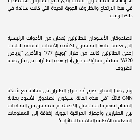
بلا إجابة، لا سيما حول السبب الذي دفع الطائرتين للاصطدام
في هذا الارتفاع والظروف الجوية الجيدة التي كانت سائدة في
ذلك الوقت.
الصندوقان الأسودان للطائرتين يُعدان من الأدوات الرئيسية
التي يعتمد عليها المحققون لكشف الأسباب الدقيقة للحادث.
إحدى الطائرتين كانت من طراز "بوينغ 777" والأخرى "إيرباص
A320"، مما يثير تساؤلات حول أداء هذه الطائرات في مثل هذه
الظروف.
وفي هذا السياق، صرح أحد خبراء الطيران في مقابلة مع شبكة
CNN قائلاً: "في هذه الحالة، سيكون الصندوق الأسود بمثابة
المفتاح لفهم ما حدث قبل الاصطدام. سنتحقق من المحادثات
بين الطيارين وأجهزة المراقبة الجوية، إضافة إلى المعلومات
المتعلقة بالأنظمة الملاحية للطائرات".