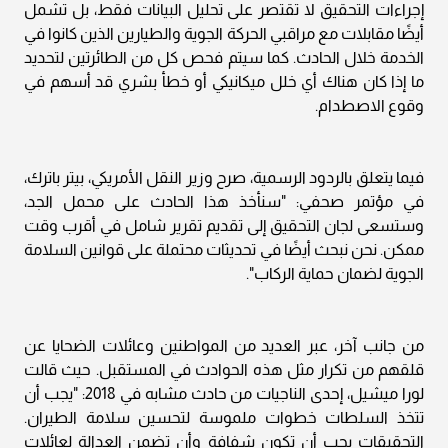
إجراءات التحقيق لا تقتصر على تحليل البيانات فقط، بل تشمل
أيضًا مقابلات مع مراقبي الحركة الجوية والطيارين الذين كانوا في
الخدمة خلال الحادث. كما سيتم فحص كل من الطائرتين لتحديد
ما إذا كان هناك أي خلل ميكانيكي أو خطأ بشري قد أسهم في
وقوع الاصطدام.
فيما يتعلق بالردود الرسمية، صرح وزير النقل الأمريكي، بيتر باترك،
في مؤتمر صحفي: "سنأخذ هذا الحادث على محمل الجد،
وستسعى لجان التحقيق إلى تقديم تقرير شامل في أقرب وقت
ممكن. نحن نبحث أيضًا في تحديثات محتملة على قوانين السلامة
الجوية لضمان حماية الركاب".
من جانب آخر، عبر العديد من المواطنين وعائلات الضحايا عن
قلقهم من تكرار مثل هذه الحوادث في المستقبل. حيث قالت
لورا ميشيل، إحدى الناجيات من حادث مشابه في 2018: "يجب أن
تتخذ السلطات خطوات ملموسة لتحسين سلامة الطيران.
التحقيقات يجب أن تكون شفافة وأن تضمن العدالة لعائلات