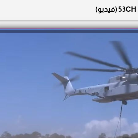
53CH (فيديو)