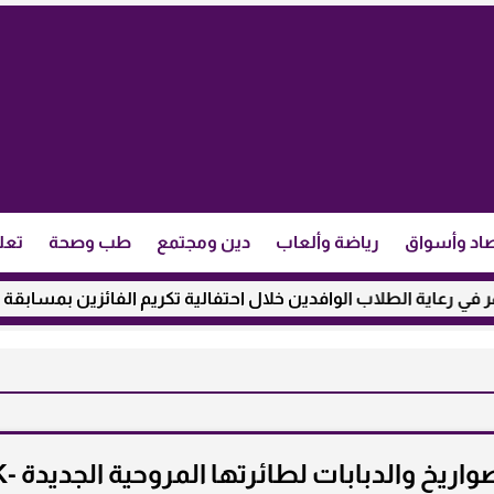
اد وأسواق
رياضة وألعاب
دين ومجتمع
طب وصحة
تعل
عاية الطلاب الوافدين خلال احتفالية تكريم الفائزين بمسابقة ”مئذن
الولايات المتحدة تختبر تحميل الصواريخ والدبابا