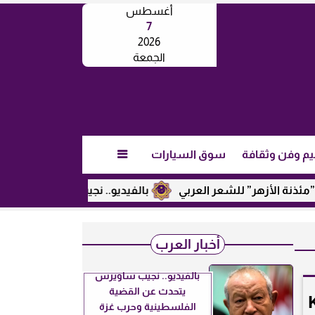
أغسطس
7
2026
الجمعة
يم وفن وثقافة
سوق السيارات

ة الأزهر” للشعر العربي
بالفيديو.. نجيب ساويرس يكشف عن رأي
أخبار العرب
بالفيديو.. نجيب ساويرس
يتحدث عن القضية
ت لطائرتها المروحية الجديدة K-
الفلسطينية وحرب غزة