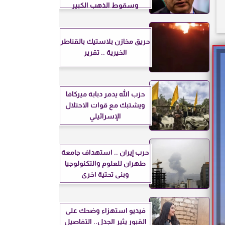
وسقوط الذهب الكبير
حريق مخازن بلاستيك بالقناطر
الخيرية .. تقرير
حزب الله يدمر دبابة ميركافا
ويشتبك مع قوات الاحتلال
الإسرائيلي
حرب إيران .. استهداف جامعة
طهران للعلوم والتكنولوجيا
وبنى تحتية اخرى
فيديو استهزاء وضحك على
القبور يثير الجدل.. التفاصيل