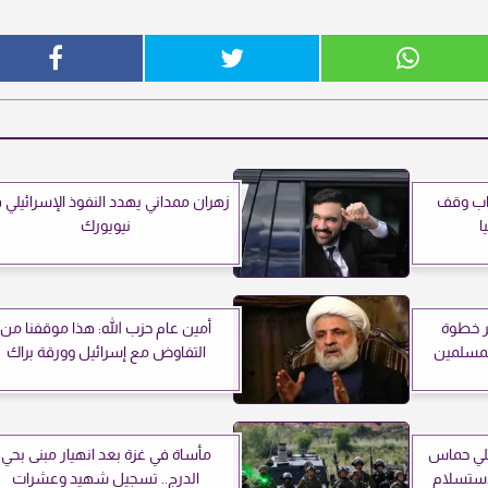
راب وقف
زهران ممداني يهدد النفوذ الإسرائيلي 
ا
نيويورك
ر خطوة
أمين عام حزب الله: هذا موقفنا من
لمسلمين
التفاوض مع إسرائيل وورقة براك
100 من مقاتلي حماس
مأساة في غزة بعد انهيار مبنى بحي
استسلام
الدرج.. تسجيل شهيد وعشرات