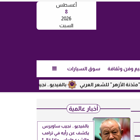
أغسطس
8
2026
السبت
يم وفن وثقافة
سوق السيارات

لأزهر” للشعر العربي
بالفيديو.. نجيب ساويرس يكشف عن رأيه ف
أخبار عالمية
بالفيديو.. نجيب ساويرس
يكشف عن رأيه في ترامب
والشرع وإيران.. ماذا قال؟