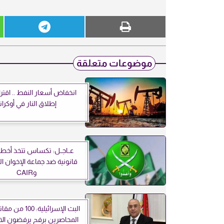
موضوعات متعلقة
انخفاض أسعار النفط .. اقت
إطلاق النار في أوكراني
عــاجــل: تكساس تتخذ أخط
قانونية ضد جماعة الإخوان ا
وCAIR
البث الإسرائيلية: 
المحاصرين برفح يرفضون ال