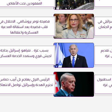
المفقودين تحت الأنقاض
رائيلي في
فضيحة تومر يروشالمي.. الاحتلال في
 الجثمان
قلب فضيحة بعد استقالة المدعية
العسكرية واعتقالها
ل تقديم
بسبب غزة .. نتنياهو: إسرائيل بحاجة
 غزة
لجيش قوي وسنمدد الخدمة العسكري
 في اسطنبول
الرئيس التركي يهاجم تل أبيب: حماس
في غزة
تحترم الهدنة وإسرائيل تواصل الانتهاك