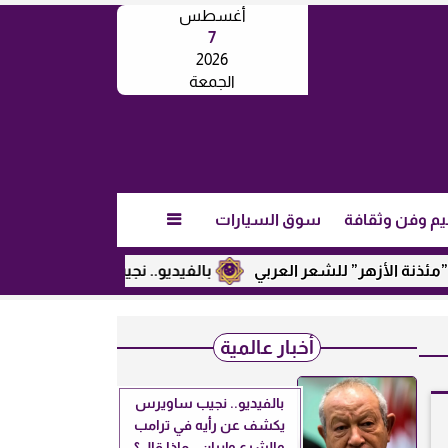
أغسطس
7
2026
الجمعة
يم وفن وثقافة
سوق السيارات

لأزهر” للشعر العربي
بالفيديو.. نجيب ساويرس يكشف عن رأيه ف
أخبار عالمية
بالفيديو.. نجيب ساويرس
يكشف عن رأيه في ترامب
والشرع وإيران.. ماذا قال؟