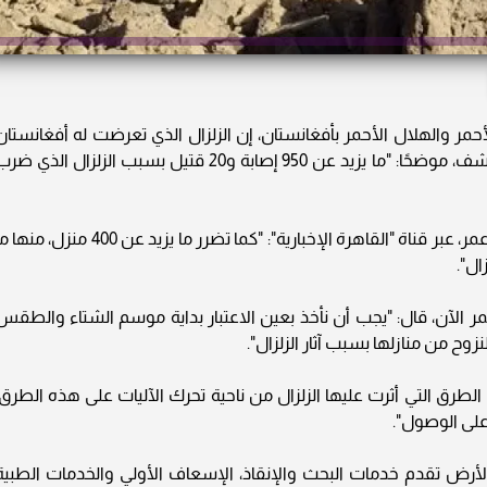
ر والهلال الأحمر بأفغانستان، إن الزلزال الذي تعرضت له أفغانستان
أدى إلى المزيد من الإصابات وما زالت الأرقام تتكشف، موضحًا: "ما يزيد عن 950 إصابة و20 قتيل بسبب الزلزال الذي 
وأضاف فيصل، في تصريحات مع الإعلامية حبيبة عمر، عبر قناة "القاهرة الإخبارية": "كما تضرر ما يزيد عن 400 منزل، 
مر الآن، قال: "يجب أن نأخذ بعين الاعتبار بداية موسم الشتاء والطقس
نزوح من منازلها بسبب آثار الزلزال".
طرق التي أثرت عليها الزلزال من ناحية تحرك الآليات على هذه الطرق،
على الوصول".
الأرض تقدم خدمات البحث والإنقاذ، الإسعاف الأولي والخدمات الطبية