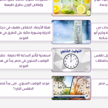
رة وعدة
وإنقاص الوزن بطرق طبيعية
عدات من
هيئة الأرصاد: انخفاض طفيف في درج
 وكرم أبو
الحرارة وشبورة مائية على الطرق في ه
الموعد
اصيل طقس
استعدوا لتأخير الساعة 60 دقيقة..
محافظات
التوقيت الشتوي في مصر يبدأ في هذ
الموعد
فى مصر
موعد التوقيت الشتوي.. متى يبدأ فص
الطقس البارد؟