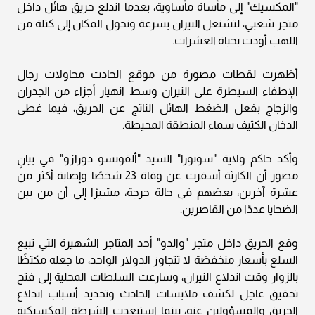
"المكسيك" إلى مأساة مأساوية، بعدما اندلع حريق هائل داخل
متجر شعبي، لتشتعل النيران بسرعة وتحول المكان إلى كتلة من
اللهب أودت بحياة العشرات.
أظهرت لقطات مصورة من موقع الحادث محاولات رجال
الإطفاء السيطرة على النيران وسط انهيار أجزاء من الجدران
والزجاج بفعل الضغط الهائل الناتج عن الحريق، فيما غطى
الدخان الكثيف سماء المنطقة المحيطة.
وأكد حاكم ولاية "سونورا" السيد "ألفونسو دورازو" في بيانٍ
مصور أن الكارثة أسفرت عن وفاة 23 شخصًا وإصابة أكثر من
عشرة آخرين، بعضهم في حالة حرجة، مشيرًا إلى أن من بين
الضحايا عددًا من القاصرين.
وقع الحريق داخل متجر "والدو" أحد المتاجر الشهيرة التي تبيع
السلع بأسعار منخفضة لا تتجاوز الدولار الواحد، ما جعله مكتظًا
بالزوار وقت اندلاع النيران، وسارعت السلطات المحلية إلى فتح
تحقيق عاجل لكشف ملابسات الحادث وتحديد أسباب اندلاع
الحريق والمسؤولين عنه، بينما استبعدت الشرطة المكسيكية