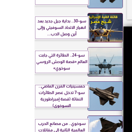
سو-30.. بداية جيل جديد بعد
انهيار الاتحاد السوفيتي وإلى
أين وصل الدب...
سو-24.. الطائرة التي جابت
العالم «قصة الوحش الروسي
سوخوي»
خمسينيات القرن الماضي..
سو-7 تدخل عصر الطائرات
النفاثة (قصة إمبراطورية
السوخوي)
سوخوي.. من مصانع الحرب
العالمية الثانية إلى مقاتلات