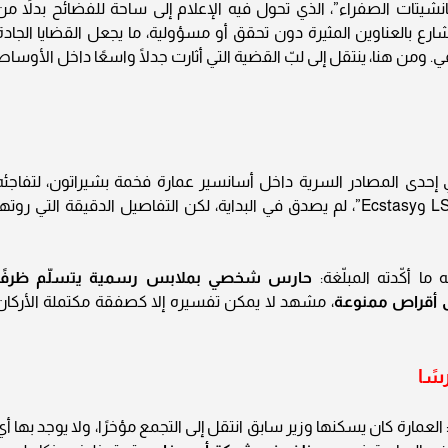
مانشيتات الصفراء”، الذي تحول فيه الإعلام إلى ساحة للفضائح بدلاً من
ع بالعناوين المثيرة دون تحقق أو مسؤولية، ما يجعل القضايا الجادة
ومن هنا، ينتقل إلى لبّ القضية التي أثارت جدلًا واسعًا داخل الأوساط
إحدى المصادر السرية داخل أسانسير عمارة فخمة بشيراتون، لتفاجئه
بحديثها عن “وزير سابق وابنه يبيعان مخدرات LSD وEcstasy”، لم يصدق في البداية، لكن التفاصيل الدقيقة التي روته
ما أكّدته المبلّغة:
حارس شخصي بملابس رسمية يتسلّم ظرفًا
ى أقراص ممنوعة
، مشهد لا يمكن تفسيره إلا كصفقة مكتملة الأركان
سًا
 العمارة كان يسكنها وزير سابق انتقل إلى التجمع مؤخرًا، ولا يوجد بها أي