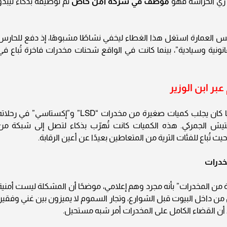
ي زي الحراسة فهو
موظف في شركة أمن خاص
تم توظيفه بذكاء ليبدو
نفس العمارة استغل هذا الغطاء ليخفي نشاطًا مشبوهًا، إذ دفع للحارس
نونية وسيادية”، بينما كانت في الواقع شحنات مخدرات فاخرة تُباع في
بر ابن الوزير
كشفت التحريات أن ابن الوزير المقيم في إسبانيا كان يجلب كميات صغيرة من مخدرات “LSD” و”إكستاسي” في رحل
تفتيش الجمركي. هذه الكميات كانت تُهرّب بذكاء لتصل إلى شبكة من
 تُباع للفئات الثرية من المتعاطين بعيدًا عن أعين الرقابة.
خدرات
من المخدرات” بأنه مجرد وهم إعلامي، موضحًا أن المشكلة ليست أمنية
 من داخل البيوت قبل الشوارع، وتجار السموم لا يميزون بين غني وفقير،
كد أن القضاء الكامل على المخدرات أمر شبه مستحيل.