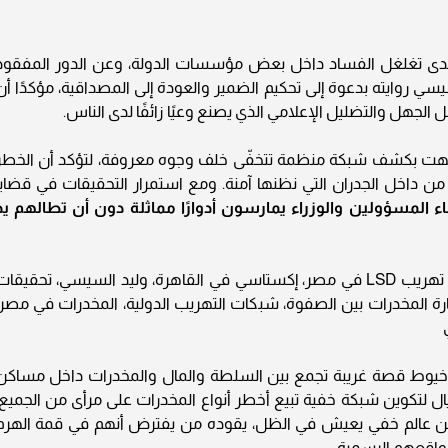
مدى تغلغل الفساد داخل بعض مؤسسات الدولة، وعن الدور المفقود
سيسي روايته بدعوة إلى تحكيم الضمير والعودة إلى المصداقية، مؤكدًا أن
الجهل والتضليل الإعلامي الذي يصنع وعيًا زائفًا لدى الناس.
انتهت بكشف شبكة منظمة تتخفّى خلف وجوه معروفة، لتؤكد أن الخطر
ل، من داخل الجدران التي نظنها آمنة. ومع استمرار التحقيقات في قضايا
ء المسؤولين والوزراء يمارسون أدوارًا مماثلة دون أن تطالهم يد
قضية مساكن شيراتون، الوزير وابنه والمخدرات، تهريب LSD في مصر، إكستاسي في القاهرة، وليد السيسي، تحقيقا
ارة المخدرات بين الصفوة، شبكات التهريب الدولية، المخدرات في مصر،
ف خيوط قصة غريبة تجمع بين السلطة والمال والمخدرات داخل مساكن
ال لتكوين شبكة خفية تبيع أخطر أنواع المخدرات على مرأى من الجميع،
عن عالم خفي يعيش في الظل، يقوده من يفترض أنهم في قمة الهرم
 مواقعهم الرسمية