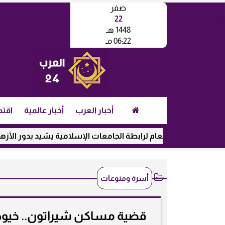
صفر
22
1448 هـ
06:22 مـ
أخبار العرب
أخبار عالمية
اقتص
أمين العام لرابطة الجامعات الإسلامية يشيد بدور الأزهر في رعاية 
أسرة ومنوعات
قضية مساكن شيراتون.. خيوط 