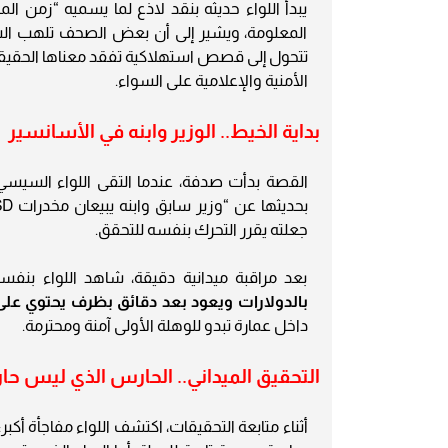
يبدأ اللواء حديثه بنقد لاذع لما يسميه “زمن ال
المعلومة، ويشير إلى أن بعض الصحف تلهب الشار
تتحول إلى قصص استهلاكية تفقد معناها الحقيقي. 
الأمنية والإعلامية على السواء.
بداية الخيط.. الوزير وابنه في الأسانسير
القصة بدأت صدفة، عندما التقى اللواء السيسي 
جعلته يقرر التحرك بنفسه للتحقق.
بعد مراقبة ميدانية دقيقة، شاهد اللواء بنفسه 
بالدولارات ويعود بعد دقائق بظرف يحتوي عل
داخل عمارة تبدو للوهلة الأولى آمنة ومحترمة.
التحقيق الميداني.. الحارس الذي ليس حار
أثناء متابعة التحقيقات، اكتشف اللواء مفاجأة أكبر: