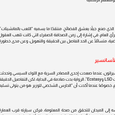
الذي صنع جيلاً يعشق الفضائح، منتقدًا ما يسميه “اللعب بالمانشيتات”،
لرأي العام، في إشارة إلى زمن الصحافة الصفراء التي كانت تلهب العقول
لقضية، متسائلًا عن الحد الفاصل بين الحقيقة والتهويل، وعن مدى خطورة
الأسانسير
يراتون، عندما صعدت إحدى المصادر السرية مع اللواء السيسي وتحدثت
بلا مقدمات عن “الوزير وابنه اللذين يبيعان مخدرات LSD وEcstasy”، الرواية بدت صادمة في البداية، لكن التفاصيل الدقيق
م، خصوصًا عندما أكدت أن “الحارس الشخصي للوزير هو من يتولى تسليم
نفسه إلى الميدان للتحقق من صحة المعلومة، فركن سيارته قرب العمارة