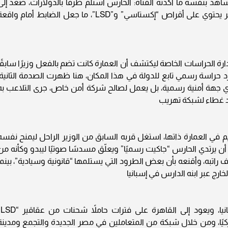
 بنفسه ما أكدته الفتاة: الحارس استلم ظرفًا بالدولارات، صعد إلى
الدور الخامس، ثم عاد بعد دقائق ليسلم ظرفًا آخر يحتوي على أقراص “إكستاسي” و”LSD”، ما جعل الضابط أمام واق
دارة الحراسات الخاصة ليكتشف أن العمارة كانت تضم بالفعل وزيرًا سابقًا
فرد حراسة رسمي تابع للدولة في هذا المكان، هنا ظهرت الصدمة الثانية:
ي جهة أمنية رسمية، بل يعمل لصالح شركة أمن خاص، جرى التلاعب به
رد غطاء لشبكة تهريب
 في العمارة ذاتها، استغل قربه السابق من الوزير الراحل ليمنح نفسه
 يرتدي الحارس “جاكيت رسميًا” ويعلّق مسدسًا صوتيًا ليبدو وكأنه من
راتبه، وأقنعه بأن بعض الطرود التي يستلمها “قانونية وسيادية”، بينما
رج عبر ابنه الدارس في إسبانيا
كشفت التح
ا، ومن خلال شبكة من المتعاملين في مصر الجديدة والتجمع ومدينة