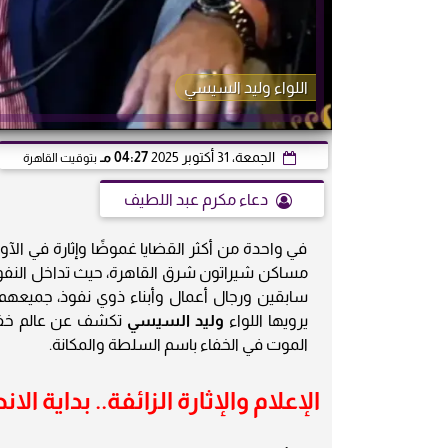
اللواء وليد السيسي
الجمعة، 31 أكتوبر 2025
04:27 مـ
بتوقيت القاهرة
دعاء مكرم عبد اللطيف
في واحدة من أكثر القضايا غموضًا وإثارة في ا
مساكن شيراتون شرق القاهرة، حيث تداخل النف
سابقين ورجال أعمال وأبناء ذوي نفوذ، جميعهم ف
يرويها اللواء
وليد السيسي
تكشف عن عالم خفي 
الموت في الخفاء باسم السلطة والمكانة.
الإعلام والإثارة الزائفة.. بداية ال