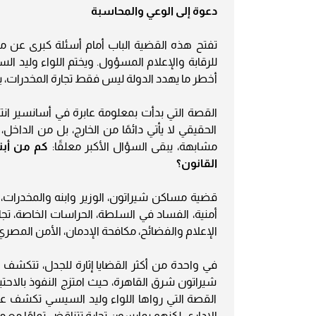
دعوة إلى الوعي والمحاسبة
تفتح هذه القضية الباب أمام أسئلة كبرى عن 
للرقابة والإعلام المسؤول. ويختم اللواء وليد ال
أخطر ما يهدد الدولة ليس فقط تجارة المخدرات، بل 
القصة التي بدأت بمعلومة عابرة في أسانسير 
الحقيقي لا يأتي دائمًا من الخارج، بل من الداخ
مشابهة، يبقى السؤال الأكبر معلقًا:
كم من أبنا
القانون؟
أمنية، الفساد في السلطة، الحراسات الخاصة، تج
الإعلام والفضائح، مكافحة الإدمان، الأمن المصري
في واحدة من أكثر القضايا إثارة للجدل، تتكش
شيراتون شرق القاهرة، حيث امتزج النفوذ بالاحتي
القصة التي رواها اللواء وليد السيسي تكشف 
الإداري، لكنهم يمارسون تجارة تتناقض تمامًا مع