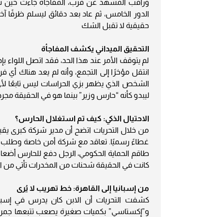
وراقب المشهد عن قرب، المفاجأة جاءت حين شاهد
حقيقية لا تقبل الشك
التحقيق الميداني يكشف المفاجأة
لم يتوقف الأمر عند هذا الحد، فقد اتصل اللواء بإ
انتقل مؤخرًا إلى التجمع، وأنه لم يعد هناك أي 
الشخص الذي يظهر بزي الحراسات ليس تابعًا لأ
ليبدو كأنه “حارس وزير” بينما هو في الحقيقة مج
الاحتيال الذكي: كيف تم استغلال الحارس؟
من خلال التحريات اتضح أن مدير شركة كبرى يقيم
غطاءً رسميًا. تعاقد مع شركة أمن خاصة وطلب أن
طاقم الحماية الحكومي، الرجل دفع للحارس أضعاف 
كانت في الحقيقة شحنات من المخدرات تأتي من الخا
من إسبانيا إلى القاهرة: خط تهريب لا يُرى
و”إكستاسي” بكميات صغيرة يصعب تتبعها جمركيً