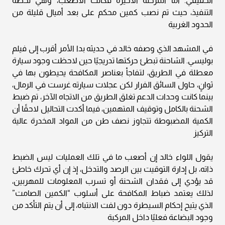
الحقيقي. أما المرحلة الأخيرة فكانت الأصعب، وهي لحظة
التنفيذ، حيث تم نصب كمين محكم على بعد أميال قليلة من
الحدود الغربية
في المشهد الذي وصفه خالد في حديثه بدا الأمر أقرب إلى فيلم
بوليسي. الشاحنة تبطئ حركتها تدريجيًا حين لاحظت وجود سيارة
معطلة في الطريق، لتفاجأ بعناصر المكافحة يحيطون بها في
ثوانٍ، حاول السائق الفرار لكن عجلات سيارته غرست في الرمال،
بينما كانت وحدات الدعم تغلق الطريق من الاتجاه الآخر، تم ضبط
الشحنة بالكامل وتوقيف المتهمين، فيما أكدت التحاليل لاحقًا أن
الكمية المضبوطة تتجاوز نصف طن من المواد المخدرة عالية
التركيز
يقول اللواء خالد إن أصعب ما في تلك العمليات ليس الضبط
ذاته، بل إدارة التوقيت بين الرصد والتدخل، إذ إن أي تحرك خاطئ
قد يؤدي إلى فقدان الشحنة أو تسرب المعلومات للمهربين،
لذلك يعتمد ضباط المكافحة على أسلوب “الكمين الصامت”
الذي يتيح إحكام السيطرة دون لفت الانتباه، إلى أن يتم التأكد من
وجود البضاعة فعليًا داخل المركبة