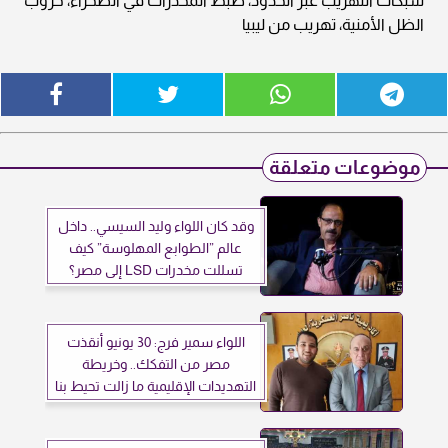
شبكات التهريب عبر الحدود، ضبط المخدرات في الصحراء، حروب
الظل الأمنية، تهريب من ليبيا
موضوعات متعلقة
وقد كان اللواء وليد السيسي.. داخل
عالم ”الطوابع المهلوسة” كيف
تسللت مخدرات LSD إلى مصر؟
اللواء سمير فرج: 30 يونيو أنقذت
مصر من التفكك.. وخريطة
التهديدات الإقليمية ما زالت تحيط بنا