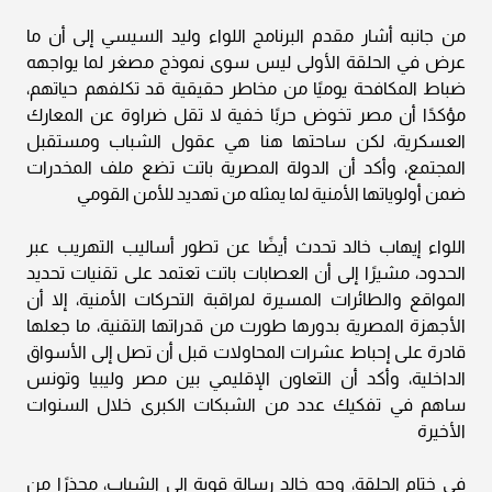
من جانبه أشار مقدم البرنامج اللواء وليد السيسي إلى أن ما
عرض في الحلقة الأولى ليس سوى نموذج مصغر لما يواجهه
ضباط المكافحة يوميًا من مخاطر حقيقية قد تكلفهم حياتهم،
مؤكدًا أن مصر تخوض حربًا خفية لا تقل ضراوة عن المعارك
العسكرية، لكن ساحتها هنا هي عقول الشباب ومستقبل
المجتمع، وأكد أن الدولة المصرية باتت تضع ملف المخدرات
ضمن أولوياتها الأمنية لما يمثله من تهديد للأمن القومي
اللواء إيهاب خالد تحدث أيضًا عن تطور أساليب التهريب عبر
الحدود، مشيرًا إلى أن العصابات باتت تعتمد على تقنيات تحديد
المواقع والطائرات المسيرة لمراقبة التحركات الأمنية، إلا أن
الأجهزة المصرية بدورها طورت من قدراتها التقنية، ما جعلها
قادرة على إحباط عشرات المحاولات قبل أن تصل إلى الأسواق
الداخلية، وأكد أن التعاون الإقليمي بين مصر وليبيا وتونس
ساهم في تفكيك عدد من الشبكات الكبرى خلال السنوات
الأخيرة
في ختام الحلقة، وجه خالد رسالة قوية إلى الشباب، محذرًا من