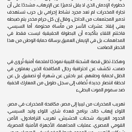
خطورة الإدمان الذي لا يقل تدميرًا عن الإرهاب، مشددًا على أن
تجارة المخدرات لم تعد مجرد نشاط إجرامي بل حرب تستهدف
تدمير المجتمعات من الداخل، وقال إن كل جرام مخدر يتم ضبطه
يعني إنقاذ عشرات الأسر من مأساة محتومة. أما السيسي،
فاختتم اللقاء بتأكيده أن البطولة الحقيقية ليست فقط في
المداهمات، بل في الإيمان العميق برسالة حماية الوطن من هذا
الخطر الصامت
وهكذا، تظل قصة الشحنة الليبية نموذجًا لملحمة أمنية تُروى في
صمت، تكشف عن احترافية رجال المكافحة الذين يعملون في
الظل لحماية وطنهم، غير باحثين عن شهرة أو تصفيق، بل عن
لحظة انتصار جديدة تُضاف إلى سجل طويل من المعارك الخفية
ضد سموم الموت البطيء
تهريب المخدرات من ليبيا إلى مصر، مكافحة المخدرات في مصر،
اللواء إيهاب خالد، برنامج قعدة شاي، اللواء وليد السيسي،
الحدود الغربية، شحنات الحشيش، تهريب الترامادول، الأمن
القومي المصري، عمليات المداهمة، الأجهزة الأمنية المصرية،