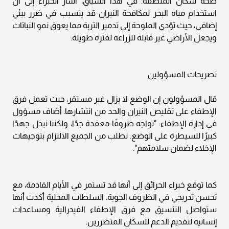
صحة سكان المنطقة. في هذا السياق، أشار الخبراء إلى أن
استخدام مياه البحر لمكافحة النيران قد يتسبب في ضرر بيئي
إضافي، حيث تؤدي الملوحة إلى تدمير التربة مما يعوق نمو النباتات
ويجعل الأراضي غير قابلة للزراعة لفترة طويلة.
تصريحات المسؤولين
قال المسؤولون إن الوضع لا يزال غير مستقر، حيث تعمل فرق
الإطفاء على تقليص النيران والحد من انتشارها. أضاف مسؤول
في إدارة الإطفاء: "نواجه ظروفًا معقدة جدًا، ولكننا نبذل جهدًا
كبيرًا للسيطرة على الوضع. نطلب من الجميع الالتزام بتوجيهات
الإخلاء لضمان سلامتهم".
كما توقع خبراء الحرائق إلى أنها قد تستمر في الأيام القادمة، مع
تحسن تدريجي في الظروف الجوية. السلطات المحلية أكدت أنها
ستواصل التنسيق مع فرق الإطفاء الفيدرالية ومساعدات
إنسانية لتقديم الدعم للسكان المتضررين.