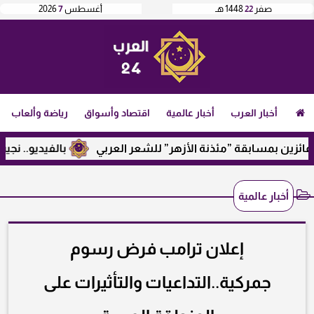
صفر
22
1448 هـ
أغسطس
7
2026
أخبار العرب
أخبار عالمية
اقتصاد وأسواق
رياضة وألعاب
 بمسابقة ”مئذنة الأزهر” للشعر العربي
بالفيديو.. نجيب ساوي
أخبار عالمية
إعلان ترامب فرض رسوم
جمركية..التداعيات والتأثيرات على