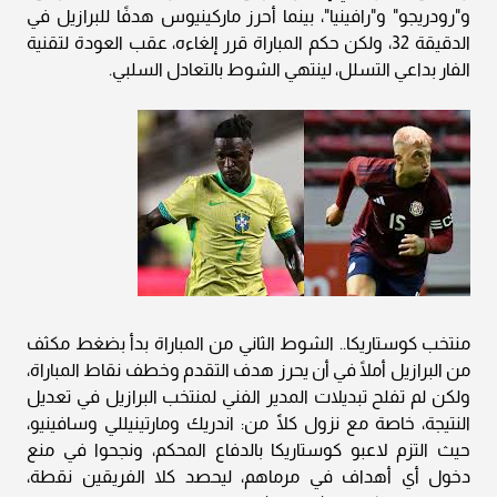
و"رودريجو" و"رافينيا"، بينما أحرز ماركينيوس هدفًا للبرازيل في
الدقيقة 32، ولكن حكم المباراة قرر إلغاءه، عقب العودة لتقنية
الفار بداعي التسلل، لينتهي الشوط بالتعادل السلبي.
منتخب كوستاريكا.. الشوط الثاني من المباراة بدأ بضغط مكثف
من البرازيل أملًا في أن يحرز هدف التقدم وخطف نقاط المباراة،
ولكن لم تفلح تبديلات المدير الفني لمنتخب البرازيل في تعديل
النتيجة، خاصة مع نزول كلًَا من: اندريك ومارتينيللي وسافينيو،
حيث التزم لاعبو كوستاريكا بالدفاع المحكم، ونجحوا في منع
دخول أي أهداف في مرماهم، ليحصد كلا الفريقين نقطة،