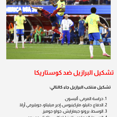
تشكيل البرازيل ضد كوستاريكا
تشكيل منتخب البرازيل جاء كالتالي:
حراسة المرمى: أليسون.
الدفاع: دانيلو، ماركينيوس، إدير ميليتاو، جويليرمي أرانا.
الوسط: برونو جيمارايش، جواو جوميز.