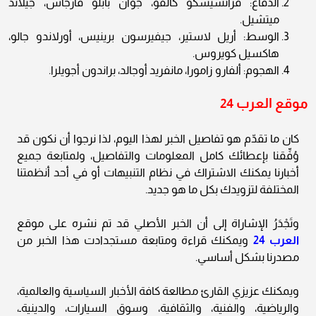
الدفاع: فرانشيسكو كالفو، جوان بابلو فارجاس، جيلاند
ميتشيل.
الوسط: أريل لاستير، جيفيرسون برينيس، أورلاندو جالو،
هاكسيل كويروس.
الهجوم: ألفارو زامورا، مانفريد أوجالد، براندون أجويلرا.
موقع العرب 24
كان ما تقدّم هو تفاصيل الخبر لهذا اليوم، لذا نرجوا أن نكون قد
وُفِّقنا بإعطائك كامل المعلومات والتفاصيل، ولمتابعة جميع
أخبارنا يمكنك الاشتراك في نظام التنبيهات أو في أحد أنظمتنا
المختلفة لتزويدك بكل ما هو جديد.
وتَجْدَرُ الإشاراة إلى أن الخبر الأصلي قد تم نشره على موقع
العرب 24
ويمكنك قراءة ومتابعة مستجدادت هذا الخبر من
مصدرنا بشكل أساسي.
ويمكنك عزيزي القارئ مطالعة كافة الأخبار السياسية والعالمية،
والرياضية، والفنية، والثقافية، وسوق السيارات، والدينيةـ،