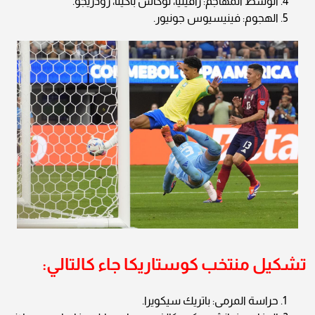
الوسط المهاجم: رافينيا، لوكاس باكيتا، رودريجو.
الهجوم: فينيسيوس جونيور.
تشكيل منتخب كوستاريكا جاء كالتالي:
حراسة المرمى: باتريك سيكويرا.