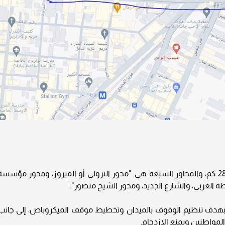
ويتم تنفيذ 7 محاور في حي المرج البالغ مساحته 28 كم، والمحاور السبعة هي: "محور الترولي أو الفيروز، ومحور مؤسس
طة الغربي، والشارع الجديد، ومحور الشيخ منصور".
 بهدف تنظيم الوقوف بالميدان وتخطيط موقف الميكروباص، إلى جانب
مواطنين ويمنع الازدحام.