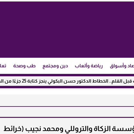
اد وأسواق
رياضة وألعاب
دين ومجتمع
طب وصحة
تعل
لي ينجز كتابة 25 جزءًا من القرآن الكريم .. ننشر تفاصيل...
مؤسسة الزكاة والتروللي ومحمد نجيب (خرائط