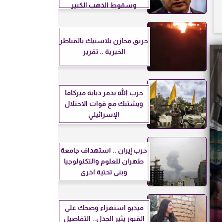
وسقوط الذهب الكبير
حريق مخازن بلاستيك بالقناطر
الخيرية .. تقرير
حزب الله يدمر دبابة ميركافا
ويشتبك مع قوات الاحتلال
الإسرائيلي
حرب إيران .. استهداف جامعة
طهران للعلوم والتكنولوجيا
وبنى تحتية اخرى
فيديو استهزاء وضحك على
القبور يثير الجدل.. التفاصيل