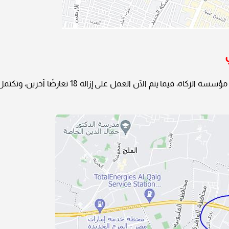
وأفاد نائب المحافظ، بأنه تم إزالة 34 تعارضًا بمحور مؤسسة الزكاة، فيما يتم الآن العمل على إزالة 18 تعارضًا آخرين، وت