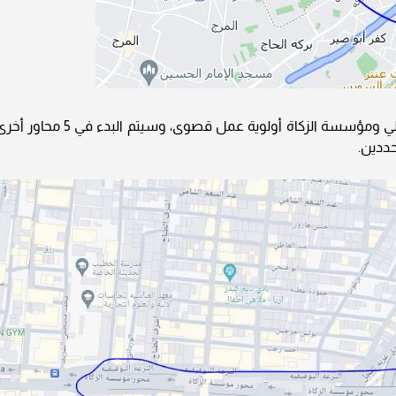
وأشار صابر، إلى أن اعتبار المحافظة محوري الترولي ومؤسسة الزكاة أولوية عمل قصوى، وسيتم البدء في 5 محا
حددين.