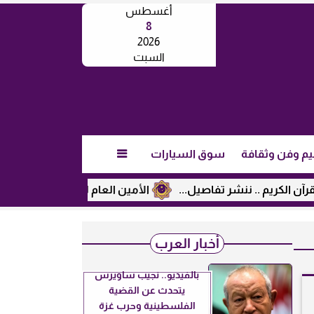
أغسطس
8
2026
السبت
يم وفن وثقافة
سوق السيارات

الأمين العام لرابطة الجامعات الإسلامية يبحث 
أخبار العرب
بالفيديو.. نجيب ساويرس
يتحدث عن القضية
الفلسطينية وحرب غزة