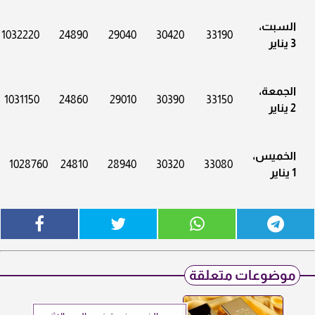
السبت،
1032220
24890
29040
30420
33190
3 يناير
الجمعة،
1031150
24860
29010
30390
33150
2 يناير
الخميس،
1028760
24810
28940
30320
33080
1 يناير
موضوعات متعلقة