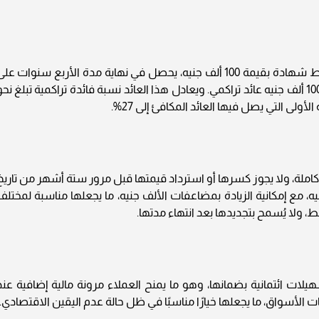
بحسب ما أعلنه البنك، فإن العميل الذي يقوم بربط شهادة بقيمة 100 ألف جنيه، يحصل في نهاية مدة الأربع سنوات عل
200 ألف جنيه، بواقع 100 ألف جنيه أصل المبلغ، و100 ألف جنيه عائد تراكمي. ويعادل هذا العائد نسبة فائدة تراكمية تبلغ نح
 كاملة، ولا يجوز كسرها أو استرداد قيمتها قبل مرور ستة أشهر من تاريخ
ء، ويبلغ الحد الأدنى لربط الشهادة 5000 جنيه، مع إمكانية الزيادة بمضاعفات الألف جنيه، ما يجعلها مناسبة لمختل
، ولا يُسمح بتجديدها بعد انتهاء مدتها.
هيلات ائتمانية بضمانها، وهو ما يمنح العملاء مرونة مالية إضافية عند
تقلبات الأسواق، ما يجعلها خيارًا مناسبًا في ظل حالة عدم اليقين الاقتصادي.