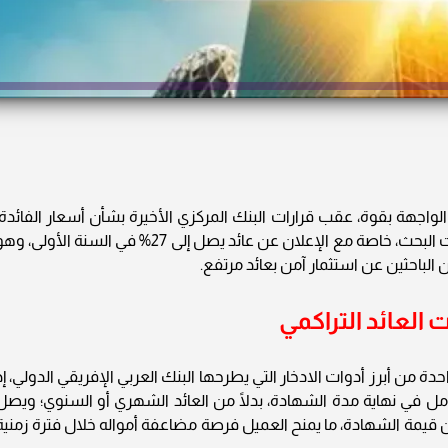
الواجهة بقوة، عقب قرارات البنك المركزي الأخيرة بشأن أسعار الفائدة،
حيث تصدرت شهادة الادخار الرباعية 2026 محركات البحث، خاصة مع الإعلان عن عائد يصل إلى 27% في السنة الأولى، 
 الباحثين عن استثمار آمن بعائد مرتفع.
 العائد التراكمي
احدة من أبرز أدوات الادخار التي يطرحها البنك العربي الإفريقي الدولي، إذ
كامل في نهاية مدة الشهادة، بدلًا من العائد الشهري أو السنوي؛ ويصل
العائد في نهاية الأربع سنوات إلى 100% من قيمة الشهادة، ما يمنح العميل فرصة مضاعفة أمواله خلال فترة زمني