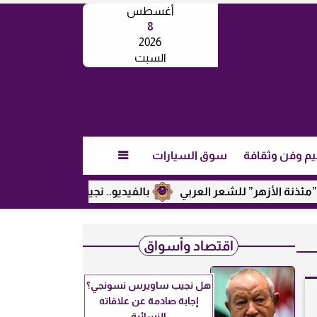
أغسطس
8
2026
السبت
يم وفن وثقافة
سوق السيارات

الأزهر” للشعر العربي
بالفيديو.. نجيب ساويرس يكشف عن رأيه 
اقتصاد وأسواق
هل نجيب ساويرس نسونجي؟
إجابة صادمة عن علاقاته
النسائية