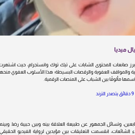
ل ميديا
رز صانعات المحتوى الشابات على تيك توك وانستجرام، حيث اشتهرت
مية والمواقف العفوية والرقصات البسيطة؛ هذا الأسلوب العفوي منحها
ها مألوفًا بين الشباب على المنصات الرقمية.
عين، وتسائل الجمهور عن طبيعة العلاقة بينه وبين حبيبة رضا. وبينما
 الشائعات، انقسمت التعليقات بين مؤيدين لرواية الفيديو الحقيقي،