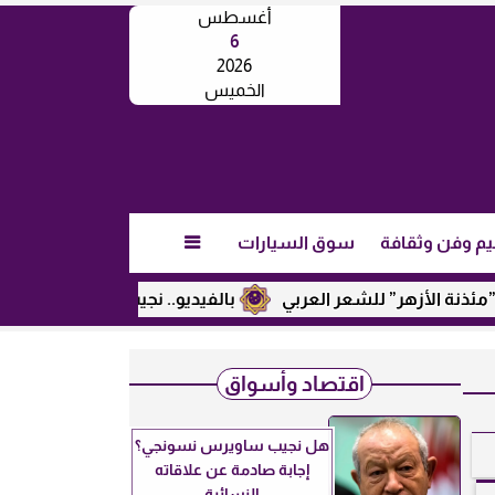
أغسطس
6
2026
الخميس
يم وفن وثقافة
سوق السيارات

 للشعر العربي
بالفيديو.. نجيب ساويرس يكشف عن رأيه في ترا
اقتصاد وأسواق
هل نجيب ساويرس نسونجي؟
إجابة صادمة عن علاقاته
النسائية