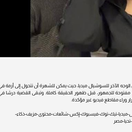
وجه الآخر للسوشيال ميديا، حيث يمكن للشهرة أن تتحول إلى أزمة في
مفتوحة للجمهور، قبل ظهور الحقيقة كاملة. وتبقى القضية درسًا في
ر وراء مقاطع فيديو غير مؤكدة.
ل-ميديا-تيك-توك-فيسبوك-إكس-شائعات-محتوى-مزيف-ذكاء-
تحيا-مصر