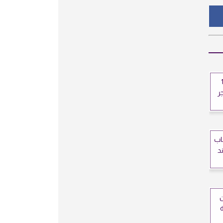
17:48
ر
اب
ن