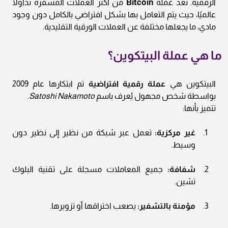
الرقمية. تُعد عملة
Bitcoin
من أكثر العملات المشفرة تداولًا
عالميًا، حيث يتم التعامل بها بشكل افتراضي بالكامل دون وجود
مادي، ما يجعلها مختلفة عن العملات الورقية التقليدية.
ما هي عملة البيتكوين؟
البيتكوين هي
عملة رقمية افتراضية
تم ابتكارها عام 2009
بواسطة شخص مجهول يُعرف باسم
Satoshi Nakamoto
.
تتميز بأنها:
غير مركزية:
تعمل عبر شبكة من نظير إلى نظير دون
وسيط.
شفافة:
جميع المعاملات مسجلة على تقنية البلوك
تشين.
مؤمنة بالتشفير:
يصعب اختراقها أو تزويرها.