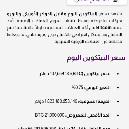
يشهد
سعر البيتكوين اليوم مقابل الدولار الأمريكي واليورو
تحركات ملحوظة وسط تقلبات سوق العملات الرقمية. تُعد
عملة
Bitcoin
من أكثر العملات المشفرة تداولًا عالميًا، حيث يتم
التعامل بها بشكل افتراضي بالكامل دون وجود مادي، ما يجعلها
مختلفة عن العملات الورقية التقليدية.
سعر البيتكوين اليوم
سعر بيتكوين (BTC):
107,669.18 دولار
التغير اليومي:
0.75%
القيمة السوقية:
1,823,180,658,140 دولار
الحد الأقصى للمعروض:
21,000,000 BTC
حجم التداول خلال 24 ساعة:
66,292,596,798 دولار