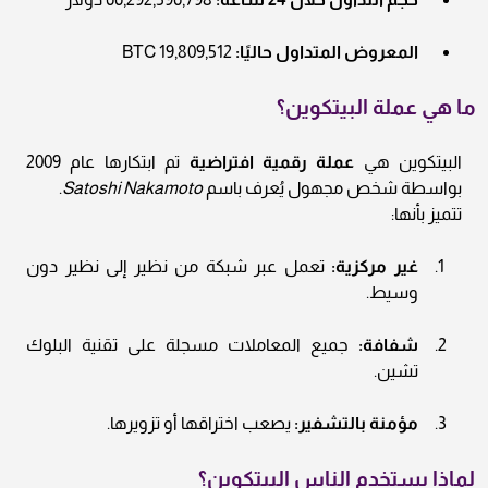
المعروض المتداول حاليًا:
19,809,512 BTC
ما هي عملة البيتكوين؟
البيتكوين هي
عملة رقمية افتراضية
تم ابتكارها عام 2009
بواسطة شخص مجهول يُعرف باسم
Satoshi Nakamoto
.
تتميز بأنها:
غير مركزية:
تعمل عبر شبكة من نظير إلى نظير دون
وسيط.
شفافة:
جميع المعاملات مسجلة على تقنية البلوك
تشين.
مؤمنة بالتشفير:
يصعب اختراقها أو تزويرها.
لماذا يستخدم الناس البيتكوين؟