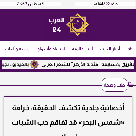
صفر
22
1448 هـ
أغسطس
7
2026
أخبار العرب
أخبار عالمية
اقتصاد وأسواق
رياضة وألعاب
ين بمسابقة ”مئذنة الأزهر” للشعر العربي
بالفيديو.. نجيب ساو
طب وصحة
أخصائية جلدية تكشف الحقيقة: خرافة
«شمس البحر» قد تفاقم حب الشباب