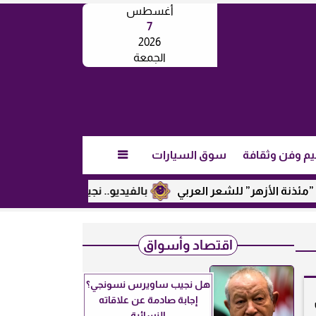
أغسطس
7
2026
الجمعة
يم وفن وثقافة
سوق السيارات

ر” للشعر العربي
بالفيديو.. نجيب ساويرس يكشف عن رأيه في تر
اقتصاد وأسواق
هل نجيب ساويرس نسونجي؟
إجابة صادمة عن علاقاته
النسائية