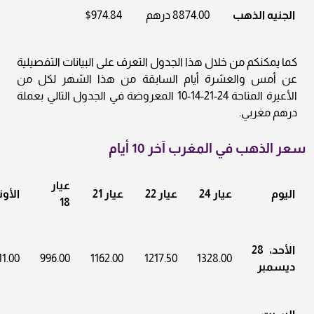
الجنيه الذهب
8874.00 درهم
$974.84
كما يمكنكم من خلال هذا الجدول التعرف على البيانات التفصيلية
عن أمس والعشرة أيام السابقة من هذا الشهر لكل من
الأعيرة المتاحة 24-21-14-10 المعروضة في الجدول التالي بعملة
درهم مغربي.
سعر الذهب في المغرب آخر 10 أيام
عيار
اليوم
عيار 24
عيار 22
عيار 21
الأو
18
الأحد، 28
11.00
996.00
1162.00
1217.50
1328.00
ديسمبر