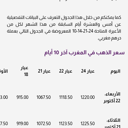
كما يمكنكم من خلال هذا الجدول التعرف على البيانات التفصيلية
عن أمس والعشرة أيام السابقة من هذا الشهر لكل من
الأعيرة المتاحة 24-21-14-10 المعروضة في الجدول التالي بعملة
درهم مغربي.
سعر الذهب في المغرب آخر 10 أيام
عيار
اليوم
عيار 24
عيار 22
عيار 21
الأو
18
الأربعاء،
3.00
915.00
1067.50
1118.50
1220.00
22 أكتوبر
الثلاثاء،
7.50
919.00
1072.50
1123.50
1225.50
21 أكتوبر