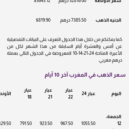
سعر الأونصة
32816.00 درهم
$3643.12
الجنيه الذهب
7385.50 درهم
$819.90
كما يمكنكم من خلال هذا الجدول التعرف على البيانات التفصيلية
عن أمس والعشرة أيام السابقة من هذا الشهر لكل من
الأعيرة المتاحة 24-21-14-10 المعروضة في الجدول التالي بعملة
درهم مغربي.
سعر الذهب في المغرب آخر 10 أيام
عيار
عيار
عيار
اليوم
عيار 24
الأون
18
21
22
الجمعة،
829.50
791.50
923.50
967.50
1055.50
12