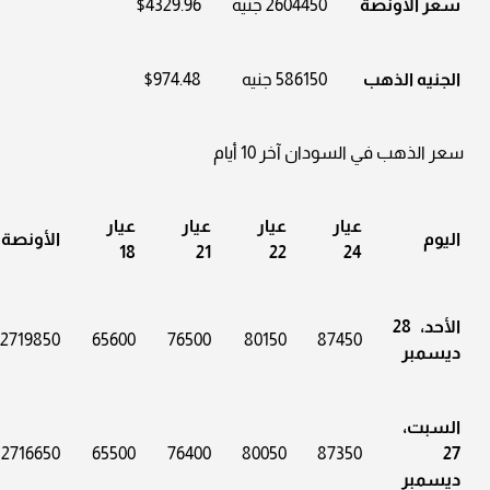
سعر الأونصة
2604450 جنيه
$4329.96
الجنيه الذهب
586150 جنيه
$974.48
سعر الذهب في السودان آخر 10 أيام
عيار
عيار
عيار
عيار
اليوم
الأونصة
18
21
22
24
الأحد، 28
2719850
65600
76500
80150
87450
ديسمبر
السبت،
2716650
65500
76400
80050
87350
27
ديسمبر