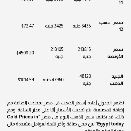
14
سعر ذهب
3435 جنيه
3425 جنيه
$72.47
12
سعر
213815
213105
$4508.20
الأونصة
جنيه
جنيه
الجنيه
48120
47960 جنيه
$1014.59
الذهب
جنيه
يُظهر الجدول أعلاه أسعار الذهب في مصر بمحلات الصاغة مع
إضافة المصنعية. يتم تحديث الأسعار آليًا على مدار الساعة. ومع
ذلك، قد يختلف سعر الذهب اليوم في مصر “
Gold Prices in
Egypt today
” بين محل صاغة وآخر نتيجة لعوامل متعددة مثل
جودة الصنع والموقع.