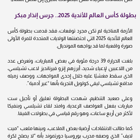
بطولة كأس العالم للأندية 2025.. جرس إنذار مبكر
الأزمة المناخية لم تكن مجرد توقعات، فقد قدمت بطولة كأس
العالم للأندية 2025 التي احتضنتها الولايات المتحدة للمرة الأولى
صورة واقعية لما قد يواجهه المونديال.
بلغت الحرارة 39 درجة مئوية في بعض المباريات، وتعرض عدد
من اللاعبين لإعياء شديد، أبرزهم إنزو فيرنانديز لاعب تشيلسي،
الذي سقط مغشيًا عليه خلال إحدى المواجهات. ووصف زميله
مدافع تشيلسي ليفي كولويل التجربة بأنها “غير آدمية”.
وعلى صعيد التنظيم، شهدت البطولة تعليق أو تأجيل ست
مباريات بفعل العواصف الرعدية، وامتد لقاء تشيلسي وبنفيكا
لأكثر من أربع ساعات، وهو رقم قياسي في بطولات الفيفا.
كما طالت الانتقادات أرضية بعض الملاعب، وبينها ملعب “ميت
لايف” الذي وصفه مدرب بوروسيا دورتموند بأنه “لا يصلح لكرة