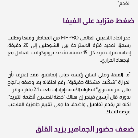
القدم”.
ضغط متزايد على الفيفا
حذر اتحاد اللاعبين العالمي FIFPRO من المخاطر وقتها وطلب
رسميًا، تمديد فترة الاستراحة بين الشوطين إلى 20 دقيقة،
إضافة فترات تبريد كل 15 دقيقة، تشديد بروتوكولات التعامل مع
الإجهاد الحراري.
أما الفيفا، وعلى لسان رئيسه جياني إنفانتينو، فقد اعترف بأن
الحرارة "شكّلت مشكلة حقيقية"، رغم احتفائه بما وصفه بـ"نجاح
مالي غير مسبوق" لبطولة الأندية بإيرادات بلغت 2.1 مليار دولار.
بدوره، قال أرسين فينجر إن هناك "خطة لتحسين أنظمة التبريد"،
لكنه لم يقدم تفاصيل واضحة، ما جعل تقييم جاهزية الملاعب
عرضة للشك.
ضعف حضور الجماهير يزيد القلق