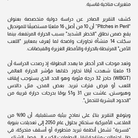
متغيرات مناخية قاسية.
كشف التقرير الصادر عن دراسة دولية متخصصة بعنوان
“Pitches in Peril” أن 10 من أصل 16 ملعبًا مستضيفًا للمونديال
يقع ضمن نطاق "الخطر الشديد" بسبب الحرارة المرتفعة، بينما
سجّلت 14 منشأة تجاوزات واضحة لما يُعرف بمعايير "اللعب
الآمن" المرتبطة بالحرارة والأمطار الغزيرة والفيضانات.
وتعد موجات الحر أخطر ما يهدد البطولة؛ إذ رصدت الدراسة أن
13 ملعبًا شهدت أيامًا تجاوز خلالها مؤشر الحرارة العالمي
(WBGT) حاجز 32 درجة مئوية وهو الحد الذي يستوجب إيقاف
اللعب أو فرض فترات تبريد. بعض المدن، مثل دالاس
وهيوستن، عاشت بين 31 و51 يومًا بدرجات حرارة قريبة من
"الحدود البشرية للتحمل".
ويتوقع التقرير بناءً على نماذج بيئية مستقبلية، أن 90% من
الملاعب الأميركية ستحتاج بحلول عام 2050 إلى تعديلات بنيوية
“قسرية” تشمل أنظمة تبريد متطورة أو أسقف متحركة، في
ظل احتمالات متزايدة لنقل البطولات الكبرى إلى فصل الشتاء.