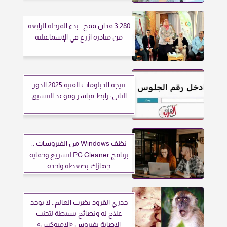
3,280 فدان قمح.. بدء المرحلة الرابعة
من مبادرة ازرع في الإسماعيلية
نتيجة الدبلومات الفنية 2025 الدور
الثاني: رابط مباشر وموعد التنسيق
نظف Windows من الفيروسات ..
برنامج PC Cleaner لتسريع وحماية
جهازك بضغطة واحدة
جدري القرود يضرب العالم.. لا يوجد
علاج له ونصائح بسيطة لتجنب
الإصابة بفيروس «الإمبوكس»