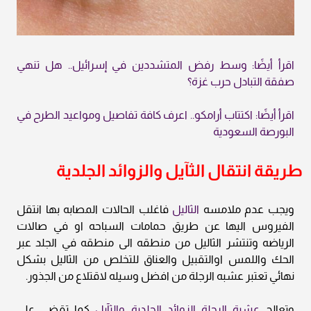
اقرأ أيضًا: وسط رفض المتشددين في إسرائيل.. هل تنهي
صفقة التبادل حرب غزة؟
اقرأ أيضًا: اكتتاب أرامكو.. اعرف كافة تفاصيل ومواعيد الطرح في
البورصة السعودية
طريقة انتقال الثآيل والزوائد الجلدية
ويجب عدم ملامسه
الثاليل
فاغلب الحالات المصابه بها انتقل
الفيروس اليها عن طريق حمامات السباحه او في صالات
الرياضه وتنتشر الثاليل من منطقه الى منطقه في الجلد عبر
الحك واللمس اوالتقبيل والعناق للتخلص من الثاليل بشكل
نهائي تعتبر عشبه الرجلة من افضل وسيله لاقتلاع من الجذور.
وتعالج
عشبة الرجلة الزوائد الجلدية والثآيل
كما تقضي على