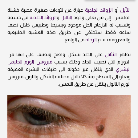
الثآيل
أو
الزوائد الجلدية
عبارة عن نتوءات صغيرة محببة خشنة
الملمس.. إلى من يعاني وجود
الثاليل
و
الزوائد الجلدية
في جسمه
وتسبب له الازعاج الحل موجود وبسيط وطبيعي خلال نصف
ساعه فقط ستختفي عن طريق هذه العشبه الطبيعيه
والمعروفه باسم
الرجله
في الواقع.
تظهر
الثئايل
على الجلد بشكل واضح وتصنف على انها من
الاورام التي تصيب الجلد وذلك بسبب
فيروس الورم الحليمي
البشري
الذي ينتقل عبر دخوله الى طبقات البشره العميقه
ويعلو الى السطح مشكلا ثاليل مختلفه الشكل واللون، فيروس
الورم الثالول ينتقل عن طريق اللمس.