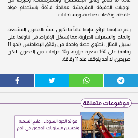
الوجبات الخفيفة المقرمشة معالجةً فائقةً باستخدام مواد
حافظة، ونكهات صناعية، ومستحلبات.
رغم مذاقها الرائع، فإنها غالباً ما تكون غنيةً بالدهون المشبعة،
والملح، والسعرات الحرارية، مما يُسهِّل الإفراط في تناولها. على
سبيل المثال، تحتوي حصة واحدة من رقائق البطاطس (نحو 11
رقاقة) على 160 سعرة حرارية، و10 غرامات من الدهون. لنكن
صريحين، لا أحد يتوقف عند 11 رقاقة.
موضوعات متعلقة
فوائد الحبة السوداء.. علاج السمنة
وتحسين مستويات الدهون في الدم