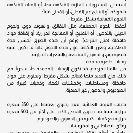
استبدال المشروبات الغازية المُنكّهة بها، أو المياه المُنكّهة
بالفواكه، أو الشاي غير المُحلى، أو المُحلى قليلاً.
اللحوم المُعالجة بشكل مفرط
تُحفظ اللحوم المصنعة، مثل النقانق، والهوت دوج، ولحوم
الديلي، بالتدخين، أو التمليح، أو المعالجة الحرارية، أو إضافة مواد
حافظة (مثل النترات). ورغم أن هذه الطرق تُحسّن مدة
الصلاحية، وتعزز النكهة، فإن هذه اللحوم غالباً ما تكون غنية
بالصوديوم، والدهون المشبعة، والسعرات الحرارية.
وجبات جاهزة مجمدة
في عالمنا المزدحم، قد تكون الوجبات المجمدة حلاً سحرياً. مع
ذلك، فإن العديد منها مُعالج بشكل مفرط، ويحتوي على مواد
حافظة، ومستحلبات، ومُحسِّنات نكهة، وكميات كبيرة من
الصوديوم، والدهون غير الصحية.
تختلف القيمة الغذائية، فقد يحتوي بعضها على 350 سعرة
حرارية، بينما قد يحتوي البعض الآخر على أكثر من 500 سعرة
حرارية مع كميات كبيرة من الدهون، والصوديوم.
رقائق البطاطس والمقرمشات
عادةً ما تُعالَج رقائق البطاطس، والمقرمشات، وغيرها من