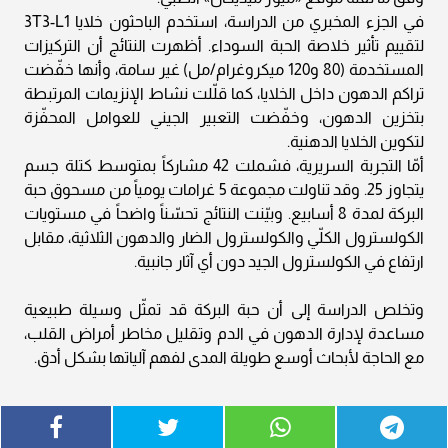
في الجزء المخبري من الدراسة، استخدم الباحثون خلايا 3T3-L1
لتقييم تأثير خلاصة الحبة السوداء. أظهرت النتائج أن التركيزات
المستخدمة (80 و120 ميكروغرام/مل) غير سامة، وأنها خفّضت
تراكم الدهون داخل الخلايا، كما قلّلت نشاط الإنزيمات المرتبطة
بتخزين الدهون، وخفّضت التعبير الجيني للعوامل المحفّزة
لتكوين الخلايا الدهنية.
أمّا التجربة السريرية، فشملت 42 مشاركاً بمتوسط كتلة جسم
يتجاوز 25. وقد تناولت مجموعة 5 غرامات يومياً من مسحوق حبة
البركة لمدة 8 أسابيع. وبيّنت النتائج تحسّناً واضحاً في مستويات
الكولسترول الكلّي والكولسترول الضار والدهون الثلاثية، مقابل
ارتفاع في الكولسترول الجيد دون أي آثار جانبية.
وتخلص الدراسة إلى أن حبة البركة قد تمثّل وسيلة طبيعية
مساعدة لإدارة الدهون في الدم وتقليل مخاطر أمراض القلب،
مع الحاجة لأبحاث أوسع طويلة المدى لفهم آلياتها بشكل أدق.