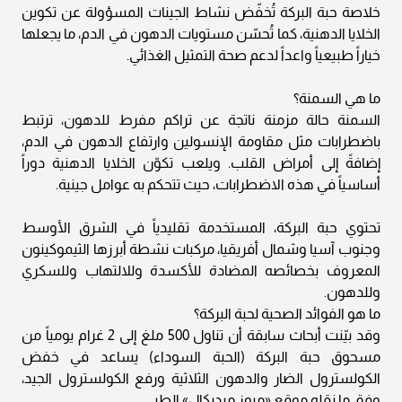
خلاصة حبة البركة تُخفّض نشاط الجينات المسؤولة عن تكوين
الخلايا الدهنية، كما تُحسّن مستويات الدهون في الدم، ما يجعلها
خياراً طبيعياً واعداً لدعم صحة التمثيل الغذائي.
ما هي السمنة؟
السمنة حالة مزمنة ناتجة عن تراكم مفرط للدهون، ترتبط
باضطرابات مثل مقاومة الإنسولين وارتفاع الدهون في الدم،
إضافةً إلى أمراض القلب. ويلعب تكوّن الخلايا الدهنية دوراً
أساسياً في هذه الاضطرابات، حيث تتحكم به عوامل جينية.
تحتوي حبة البركة، المستخدمة تقليدياً في الشرق الأوسط
وجنوب آسيا وشمال أفريقيا، مركبات نشطة أبرزها الثيموكينون
المعروف بخصائصه المضادة للأكسدة وللالتهاب وللسكري
وللدهون.
ما هو الفوائد الصحية لحبة البركة؟
وقد بيّنت أبحاث سابقة أن تناول 500 ملغ إلى 2 غرام يومياً من
مسحوق حبة البركة (الحبة السوداء) يساعد في خفض
الكولسترول الضار والدهون الثلاثية ورفع الكولسترول الجيد،
وفق ما نقله موقع «ميوز ميديكال» الطبي.