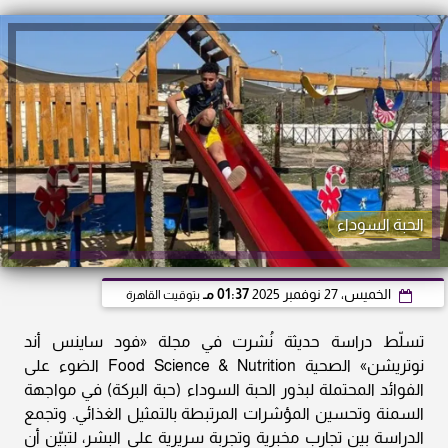
الحبة السوداء
الخميس، 27 نوفمبر 2025
01:37 مـ
بتوقيت القاهرة
تسلّط دراسة حديثة نُشرت في مجلة «فود ساينس أند
نوتريشن» الصحية Food Science & Nutrition الضوء على
الفوائد المحتملة لبذور الحبة السوداء (حبة البركة) في مواجهة
السمنة وتحسين المؤشرات المرتبطة بالتمثيل الغذائي. وتجمع
الدراسة بين تجارب مخبرية وتجربة سريرية على البشر، لتبيّن أن